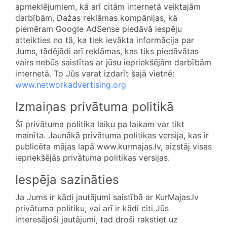
apmeklējumiem, kā arī citām internetā veiktajām
darbībām. Dažas reklāmas kompānijas, kā
piemēram Google AdSense piedāvā iespēju
atteikties no tā, ka tiek ievākta informācija par
Jums, tādējādi arī reklāmas, kas tiks piedāvātas
vairs nebūs saistītas ar jūsu iepriekšējām darbībām
internetā. To Jūs varat izdarīt šajā vietnē:
www.networkadvertising.org
Izmaiņas privātuma politikā
Šī privātuma politika laiku pa laikam var tikt
mainīta. Jaunākā privātuma politikas versija, kas ir
publicēta mājas lapā www.kurmajas.lv, aizstāj visas
iepriekšējās privātuma politikas versijas.
Iespēja sazināties
Ja Jums ir kādi jautājumi saistībā ar KurMajas.lv
privātuma politiku, vai arī ir kādi citi Jūs
interesējoši jautājumi, tad droši rakstiet uz