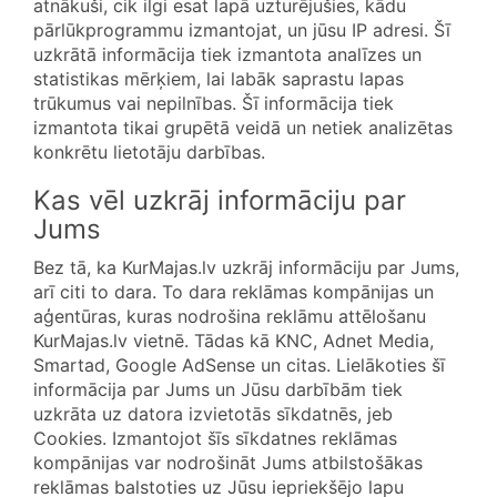
atnākuši, cik ilgi esat lapā uzturējušies, kādu
pārlūkprogrammu izmantojat, un jūsu IP adresi. Šī
uzkrātā informācija tiek izmantota analīzes un
statistikas mērķiem, lai labāk saprastu lapas
trūkumus vai nepilnības. Šī informācija tiek
izmantota tikai grupētā veidā un netiek analizētas
konkrētu lietotāju darbības.
Kas vēl uzkrāj informāciju par
Jums
Bez tā, ka KurMajas.lv uzkrāj informāciju par Jums,
arī citi to dara. To dara reklāmas kompānijas un
aģentūras, kuras nodrošina reklāmu attēlošanu
KurMajas.lv vietnē. Tādas kā KNC, Adnet Media,
Smartad, Google AdSense un citas. Lielākoties šī
informācija par Jums un Jūsu darbībām tiek
uzkrāta uz datora izvietotās sīkdatnēs, jeb
Cookies. Izmantojot šīs sīkdatnes reklāmas
kompānijas var nodrošināt Jums atbilstošākas
reklāmas balstoties uz Jūsu iepriekšējo lapu