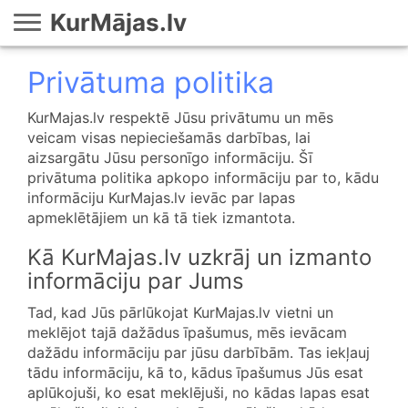
KurMājas.lv
Privātuma politika
KurMajas.lv respektē Jūsu privātumu un mēs
veicam visas nepieciešamās darbības, lai
aizsargātu Jūsu personīgo informāciju. Šī
privātuma politika apkopo informāciju par to, kādu
informāciju KurMajas.lv ievāc par lapas
apmeklētājiem un kā tā tiek izmantota.
Kā KurMajas.lv uzkrāj un izmanto
informāciju par Jums
Tad, kad Jūs pārlūkojat KurMajas.lv vietni un
meklējot tajā dažādus īpašumus, mēs ievācam
dažādu informāciju par jūsu darbībām. Tas iekļauj
tādu informāciju, kā to, kādus īpašumus Jūs esat
aplūkojuši, ko esat meklējuši, no kādas lapas esat