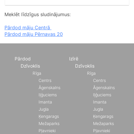
Meklēt līdzīgus sludinājumus:
Pārdod māju Centrā
Pārdod māju Pērnavas 20
Pārdod
Izīrē
Dzīvoklis
Dzīvoklis
Rīga
Rīga
Centrs
Centrs
Āgenskalns
Āgenskalns
Iļģuciems
Iļģuciems
Imanta
Imanta
Jugla
Jugla
Ķengarags
Ķengarags
Mežaparks
Mežaparks
Pļavnieki
Pļavnieki