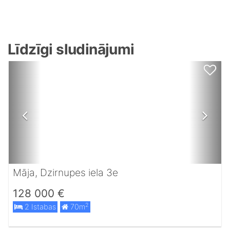
Līdzīgi sludinājumi
Māja, Dzirnupes iela 3e
128 000 €
2
2 Istabas
70m