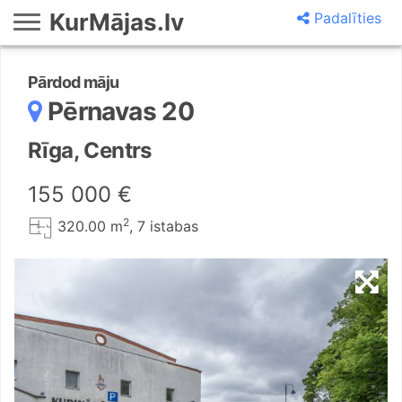
KurMājas.lv
Padalīties
Pārdod māju
Pērnavas 20
Rīga, Centrs
155 000 €
2
320.00 m
, 7 istabas