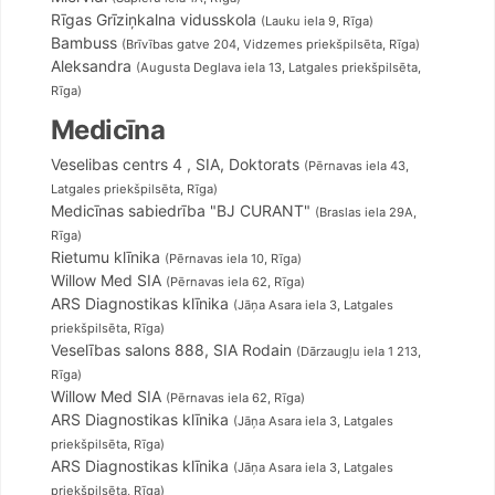
Rīgas Grīziņkalna vidusskola
(Lauku iela 9, Rīga)
ais bērnudārzs
Bambuss
(Brīvības gatve 204, Vidzemes priekšpilsēta, Rīga)
Aleksandra
(Augusta Deglava iela 13, Latgales priekšpilsēta,
Rīga)
Medicīna
Veselibas centrs 4 , SIA, Doktorats
(Pērnavas iela 43,
Latgales priekšpilsēta, Rīga)
Medicīnas sabiedrība "BJ CURANT"
(Braslas iela 29A,
Rīga)
Rietumu klīnika
(Pērnavas iela 10, Rīga)
Willow Med SIA
(Pērnavas iela 62, Rīga)
ARS Diagnostikas klīnika
(Jāņa Asara iela 3, Latgales
priekšpilsēta, Rīga)
Veselības salons 888, SIA Rodain
(Dārzaugļu iela 1 213,
Rīga)
Willow Med SIA
(Pērnavas iela 62, Rīga)
ARS Diagnostikas klīnika
(Jāņa Asara iela 3, Latgales
priekšpilsēta, Rīga)
ARS Diagnostikas klīnika
(Jāņa Asara iela 3, Latgales
priekšpilsēta, Rīga)