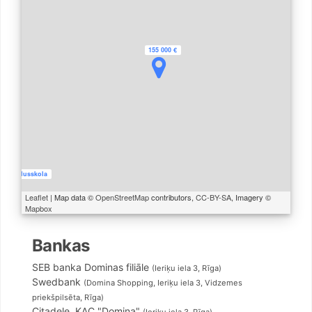
155 000 €
alna vidusskola
Leaflet
| Map data ©
OpenStreetMap
contributors,
CC-BY-SA
, Imagery ©
Mapbox
Bankas
SEB banka Dominas filiāle
(Ieriķu iela 3, Rīga)
Swedbank
(Domina Shopping, Ieriķu iela 3, Vidzemes
priekšpilsēta, Rīga)
Citadele, KAC "Domina"