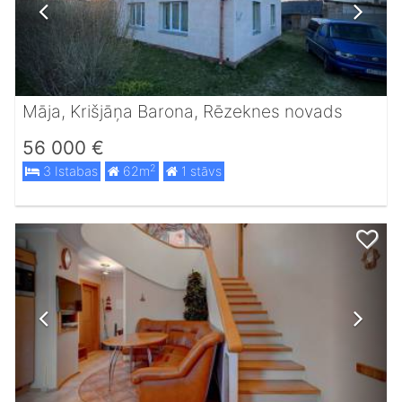
Māja, Krišjāņa Barona, Rēzeknes novads
56 000 €
2
3 Istabas
62m
1 stāvs