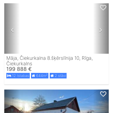
Māja, Čiekurkalna 8.šķērslīnija 10, Rīga,
Čiekurkalns
199 888 €
2
12 Istabas
644m
2 stāvi