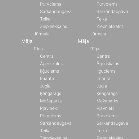
Purvciems
Purvciems
Sarkandaugava
Sarkandaugava
Teika
Teika
Ziepniekkalns
Ziepniekkalns
Jūrmala
Jūrmala
Māja
Māja
Rīga
Rīga
Centrs
Centrs
Āgenskalns
Āgenskalns
Iļģuciems
Iļģuciems
Imanta
Imanta
Jugla
Jugla
Ķengarags
Ķengarags
Mežaparks
Mežaparks
Pļavnieki
Pļavnieki
Purvciems
Purvciems
Sarkandaugava
Sarkandaugava
Teika
Teika
Ziepniekkalns
Ziepniekkalns