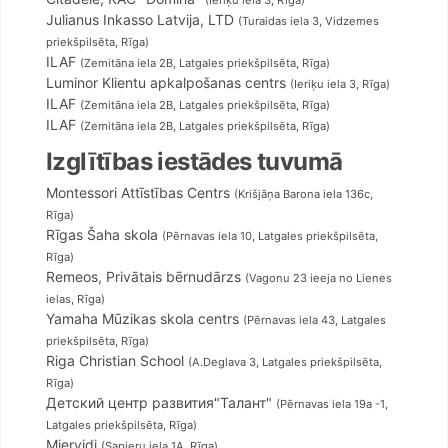
(Ieriķu iela 3, Rīga)
Julianus Inkasso Latvija, LTD
(Turaidas iela 3, Vidzemes
priekšpilsēta, Rīga)
ILAF
(Zemitāna iela 2B, Latgales priekšpilsēta, Rīga)
Willow Med SIA
Willow Med SIA
Luminor Klientu apkalpošanas centrs
ika
ika
ika
(Ieriķu iela 3, Rīga)
Yamaha Mūzikas skola centrs
Veselibas centrs 4 , SIA, Dokt
ILAF
(Zemitāna iela 2B, Latgales priekšpilsēta, Rīga)
ILAF
(Zemitāna iela 2B, Latgales priekšpilsēta, Rīga)
Izglītības iestādes tuvumā
n School
Montessori Attīstības Centrs
(Krišjāņa Barona iela 136c,
Aleksandra
Rīga)
Rīgas Šaha skola
(Pērnavas iela 10, Latgales priekšpilsēta,
Rīga)
Remeos, Privātais bērnudārzs
(Vagonu 23 ieeja no Lienes
ielas, Rīga)
Yamaha Mūzikas skola centrs
(Pērnavas iela 43, Latgales
priekšpilsēta, Rīga)
Riga Christian School
(A.Deglava 3, Latgales priekšpilsēta,
Rīga)
Детский центр развития"Талант"
(Pērnavas iela 19a -1,
Latgales priekšpilsēta, Rīga)
Miervidi
(Sapieru iela 1A, Rīga)