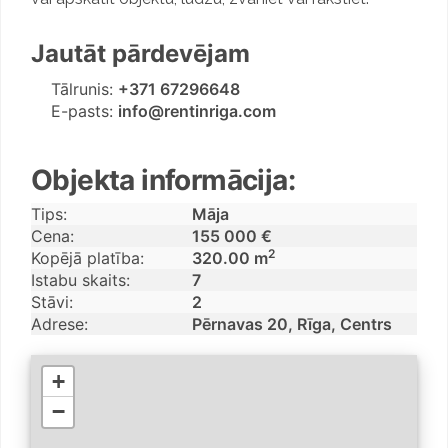
SEB bank
Jautāt pārdevējam
Tālrunis:
+371 67296648
lons 888, SIA Roda
E-pasts:
info@rentinriga.com
Express SIA
Objekta informācija:
Tips:
Māja
Miervidi
Cena:
155 000 €
2
Kopējā platība:
320.00 m
Istabu skaits:
7
 развития"Талант"
Stāvi:
2
Adrese:
Pērnavas 20, Rīga, Centrs
+
−