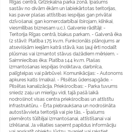
Rīgas centrā, Grīziņkalna parka zonā. Īpašums
sastāv no divām ēkām un labiekārtotas teritorijas,
kas paver plašas attīstības iespējas gan privātai
dzīvošanai, gan komercdarbībai (birojam, klīnikai,
viesmīlības biznesam u.c.). Galvenie rādītāji: -
Teritorija Rīgas centrā, blakus parkam. - Galvenā ēka
(2 stāvi): Platība 175 kv.m. Funkcionāls plānojums ar
atsevišķām ieejām katrā stāvā, kas ļauj ērti nodalīt
Bambuss
plūsmas vai izmantot stāvus dažādiem mērķiem. -
Julianus Inkasso Latvija, LTD
Saimniecības ēka: Platība 144 kv.m. Plašas
izmantošanas iespējas (noliktava, darbnīca,
palīgtelpas vai pārbūve). Komunikācijas: - Autonoms
apkures katls (malka). - Pilsētas ūdensapgāde. -
Pilsētas kanalizācija. Priekšrocības: - Parka tuvums
sniedz zaļu un mierīgu vidi, tajā pašā laikā
nodrošinot visas centra priekšrocības un attīstītu
infrastruktūru. - Ērta piebraukšana un nodrošināta
autostāvvieta teritorijā vai pie tās. - Īpašums
bas Centrs
piemērots tūlītējai izmantošanai, attīstīšanai vai
izīrēšanai. Ja vēlaties saņemt papildus informāciju
vai apskatīt objektu, lūdzu, zvaniet vai rakstiet.