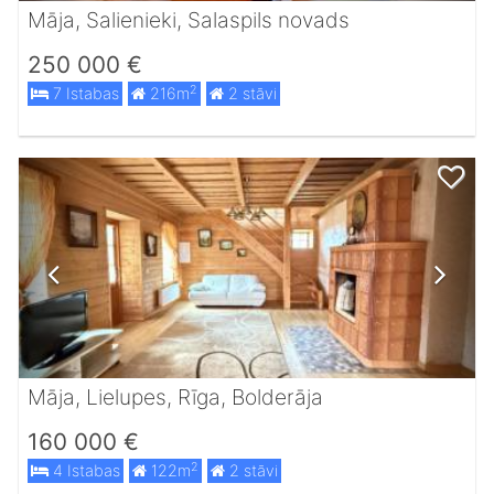
Māja, Salienieki, Salaspils novads
250 000 €
2
7 Istabas
216m
2 stāvi
Māja, Lielupes, Rīga, Bolderāja
160 000 €
2
4 Istabas
122m
2 stāvi