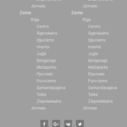
Jūrmala
Jūrmala
Zeme
Zeme
Rīga
Rīga
Centrs
Centrs
Āgenskalns
Āgenskalns
Iļģuciems
Iļģuciems
Imanta
Imanta
Jugla
Jugla
Ķengarags
Ķengarags
Mežaparks
Mežaparks
Pļavnieki
Pļavnieki
Purvciems
Purvciems
Sarkandaugava
Sarkandaugava
Teika
Teika
Ziepniekkalns
Ziepniekkalns
Jūrmala
Jūrmala