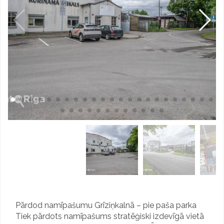
Pārdod namīpašumu Grīziņkalnā – pie paša parka
Tiek pārdots namīpašums stratēģiski izdevīgā vietā