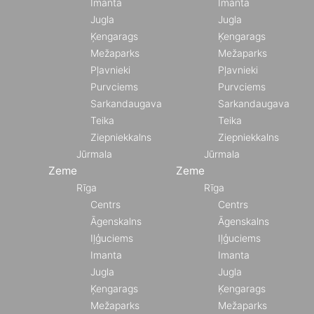
Imanta
Imanta
Jugla
Jugla
Ķengarags
Ķengarags
Mežaparks
Mežaparks
Pļavnieki
Pļavnieki
Purvciems
Purvciems
Sarkandaugava
Sarkandaugava
Teika
Teika
Ziepniekkalns
Ziepniekkalns
Jūrmala
Jūrmala
Zeme
Zeme
Rīga
Rīga
Centrs
Centrs
Āgenskalns
Āgenskalns
Iļģuciems
Iļģuciems
Imanta
Imanta
Jugla
Jugla
Ķengarags
Ķengarags
Mežaparks
Mežaparks