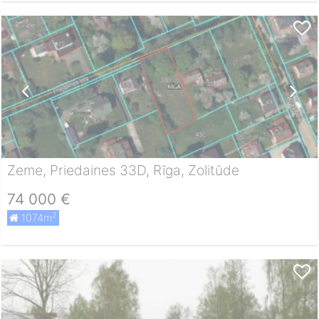
Zeme, Priedaines 33D, Rīga, Zolitūde
74 000 €
2
1074m