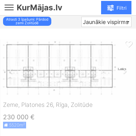
KurMājas.lv
Filtri
Atrasti
3
īpašumi: Pārdod
Jaunākie vispirms
zemi Zolitūdē
Zeme, Platones 26, Rīga, Zolitūde
230 000 €
2
5520m