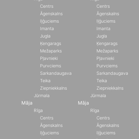
Centrs
Centrs
Āgenskalns
Āgenskalns
Iļģuciems
Iļģuciems
Imanta
Imanta
Jugla
Jugla
Ķengarags
Ķengarags
Mežaparks
Mežaparks
Pļavnieki
Pļavnieki
Purvciems
Purvciems
Sarkandaugava
Sarkandaugava
Teika
Teika
Ziepniekkalns
Ziepniekkalns
Jūrmala
Jūrmala
Māja
Māja
Rīga
Rīga
Centrs
Centrs
Āgenskalns
Āgenskalns
Iļģuciems
Iļģuciems