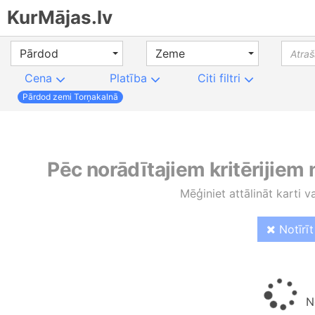
KurMājas.lv
Pārdod
Zeme
Cena
Platība
Citi filtri
Pārdod zemi Torņakalnā
Pēc norādītajiem kritērijiem
Mēģiniet attālināt karti v
Notīrīt 
No