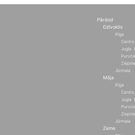
Pārdod
Dzīvoklis
Rīga
Centrs
Jugla
Purvci
Ziepni
Jūrmala
Māja
Rīga
Centrs
Jugla
Purvci
Ziepni
Jūrmala
Zeme