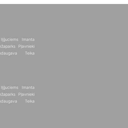
Iļģuciems
Imanta
žaparks
Pļavnieki
ndaugava
Teika
Iļģuciems
Imanta
žaparks
Pļavnieki
ndaugava
Teika