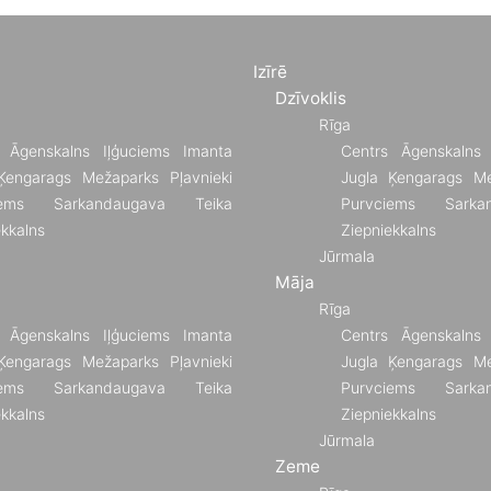
Izīrē
Dzīvoklis
Rīga
Āgenskalns
Iļģuciems
Imanta
Centrs
Āgenskalns
Ķengarags
Mežaparks
Pļavnieki
Jugla
Ķengarags
Me
ems
Sarkandaugava
Teika
Purvciems
Sarka
ekkalns
Ziepniekkalns
Jūrmala
Māja
Rīga
Āgenskalns
Iļģuciems
Imanta
Centrs
Āgenskalns
Ķengarags
Mežaparks
Pļavnieki
Jugla
Ķengarags
Me
ems
Sarkandaugava
Teika
Purvciems
Sarka
ekkalns
Ziepniekkalns
Jūrmala
Zeme