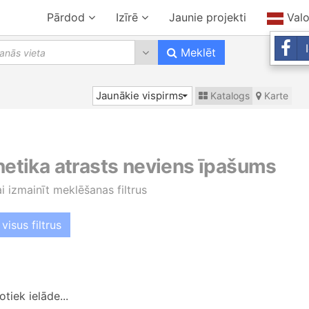
Pārdod
Izīrē
Jaunie projekti
Val
0 results are available, use up 
Meklēt
Jaunākie vispirms
Katalogs
Karte
 netika atrasts neviens īpašums
ai izmainīt meklēšanas filtrus
visus filtrus
tiek ielāde...