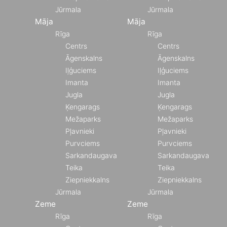
Jūrmala
Jūrmala
Māja
Māja
Rīga
Rīga
Centrs
Centrs
Āgenskalns
Āgenskalns
Iļģuciems
Iļģuciems
Imanta
Imanta
Jugla
Jugla
Ķengarags
Ķengarags
Mežaparks
Mežaparks
Pļavnieki
Pļavnieki
Purvciems
Purvciems
Sarkandaugava
Sarkandaugava
Teika
Teika
Ziepniekkalns
Ziepniekkalns
Jūrmala
Jūrmala
Zeme
Zeme
Rīga
Rīga