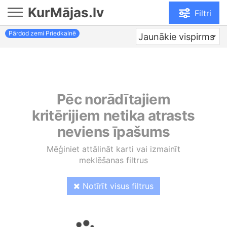
KurMājas.lv
Filtri
Pārdod zemi Priedkalnē
Jaunākie vispirms
Pēc norādītajiem
kritērijiem netika atrasts
neviens īpašums
Mēģiniet attālināt karti vai izmainīt
meklēšanas filtrus
Notīrīt visus filtrus