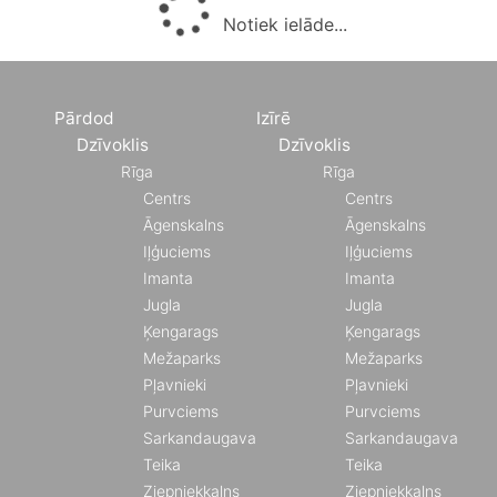
Notiek ielāde...
Pārdod
Izīrē
Dzīvoklis
Dzīvoklis
Rīga
Rīga
Centrs
Centrs
Āgenskalns
Āgenskalns
Iļģuciems
Iļģuciems
Imanta
Imanta
Jugla
Jugla
Ķengarags
Ķengarags
Mežaparks
Mežaparks
Pļavnieki
Pļavnieki
Purvciems
Purvciems
Sarkandaugava
Sarkandaugava
Teika
Teika
Ziepniekkalns
Ziepniekkalns