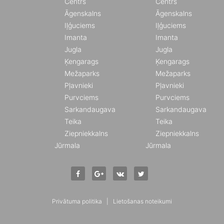
Centrs
Centrs
Āgenskalns
Āgenskalns
Iļģuciems
Iļģuciems
Imanta
Imanta
Jugla
Jugla
Ķengarags
Ķengarags
Mežaparks
Mežaparks
Pļavnieki
Pļavnieki
Purvciems
Purvciems
Sarkandaugava
Sarkandaugava
Teika
Teika
Ziepniekkalns
Ziepniekkalns
Jūrmala
Jūrmala
Privātuma politika
|
Lietošanas noteikumi