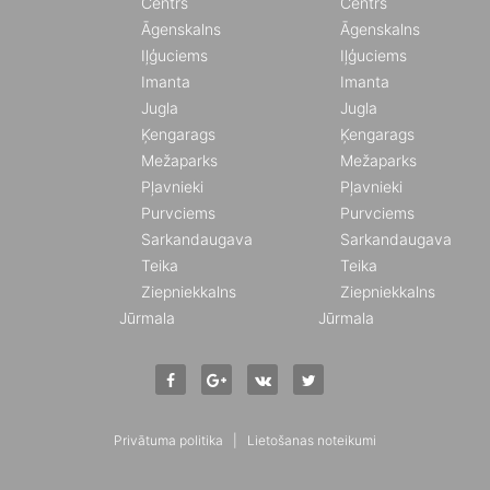
Centrs
Centrs
Āgenskalns
Āgenskalns
Iļģuciems
Iļģuciems
Imanta
Imanta
Jugla
Jugla
Ķengarags
Ķengarags
Mežaparks
Mežaparks
Pļavnieki
Pļavnieki
Purvciems
Purvciems
Sarkandaugava
Sarkandaugava
Teika
Teika
Ziepniekkalns
Ziepniekkalns
Jūrmala
Jūrmala
Privātuma politika
|
Lietošanas noteikumi