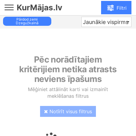
KurMājas.lv
Filtri
Pārdod zemi
Jaunākie vispirms
Dzegužkalnā
Pēc norādītajiem
kritērijiem netika atrasts
neviens īpašums
Mēģiniet attālināt karti vai izmainīt
meklēšanas filtrus
Notīrīt visus filtrus