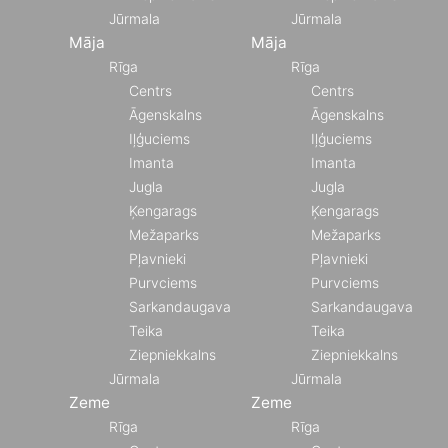
Jūrmala
Jūrmala
Māja
Māja
Rīga
Rīga
Centrs
Centrs
Āgenskalns
Āgenskalns
Iļģuciems
Iļģuciems
Imanta
Imanta
Jugla
Jugla
Ķengarags
Ķengarags
Mežaparks
Mežaparks
Pļavnieki
Pļavnieki
Purvciems
Purvciems
Sarkandaugava
Sarkandaugava
Teika
Teika
Ziepniekkalns
Ziepniekkalns
Jūrmala
Jūrmala
Zeme
Zeme
Rīga
Rīga