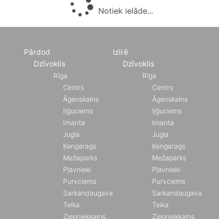
Notiek ielāde...
Pārdod
Izīrē
Dzīvoklis
Dzīvoklis
Rīga
Rīga
Centrs
Centrs
Āgenskalns
Āgenskalns
Iļģuciems
Iļģuciems
Imanta
Imanta
Jugla
Jugla
Ķengarags
Ķengarags
Mežaparks
Mežaparks
Pļavnieki
Pļavnieki
Purvciems
Purvciems
Sarkandaugava
Sarkandaugava
Teika
Teika
Ziepniekkalns
Ziepniekkalns