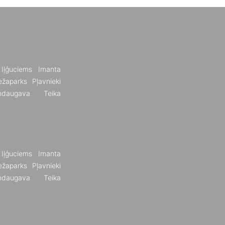
Iļģuciems
Imanta
žaparks
Pļavnieki
ndaugava
Teika
Iļģuciems
Imanta
žaparks
Pļavnieki
ndaugava
Teika