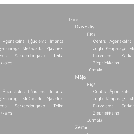
Izīrē
Dzīvoklis
Rīga
Āgenskalns
Iļģuciems
Imanta
Centrs
Āgenskalns
Ķengarags
Mežaparks
Pļavnieki
Jugla
Ķengarags
Me
ems
Sarkandaugava
Teika
Purvciems
Sarka
ekkalns
Ziepniekkalns
Jūrmala
Māja
Rīga
Āgenskalns
Iļģuciems
Imanta
Centrs
Āgenskalns
Ķengarags
Mežaparks
Pļavnieki
Jugla
Ķengarags
Me
ems
Sarkandaugava
Teika
Purvciems
Sarka
ekkalns
Ziepniekkalns
Jūrmala
Zeme