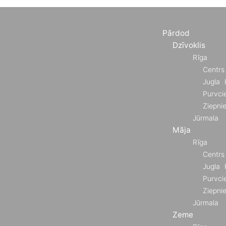
Pārdod
Dzīvoklis
Rīga
Centrs
Jugla
Purvci
Ziepni
Jūrmala
Māja
Rīga
Centrs
Jugla
Purvci
Ziepni
Jūrmala
Zeme