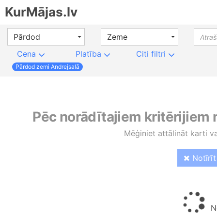
KurMājas.lv
Pārdod
Zeme
Cena
Platība
Citi filtri
Pārdod zemi Andrejsalā
Pēc norādītajiem kritērijiem
Mēģiniet attālināt karti v
Notīrīt 
No