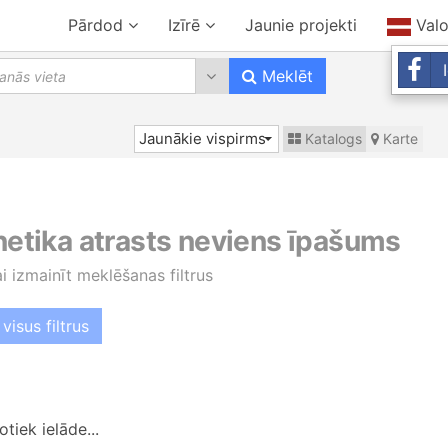
Pārdod
Izīrē
Jaunie projekti
Val
10 results are available, use up 
Meklēt
Jaunākie vispirms
Katalogs
Karte
 netika atrasts neviens īpašums
ai izmainīt meklēšanas filtrus
visus filtrus
tiek ielāde...