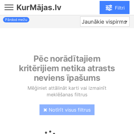
KurMājas.lv
Filtri
Pārdod mežu
Jaunākie vispirms
Pēc norādītajiem
kritērijiem netika atrasts
neviens īpašums
Mēģiniet attālināt karti vai izmainīt
meklēšanas filtrus
Notīrīt visus filtrus