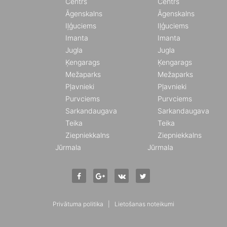
Centrs
Centrs
Āgenskalns
Āgenskalns
Iļģuciems
Iļģuciems
Imanta
Imanta
Jugla
Jugla
Ķengarags
Ķengarags
Mežaparks
Mežaparks
Pļavnieki
Pļavnieki
Purvciems
Purvciems
Sarkandaugava
Sarkandaugava
Teika
Teika
Ziepniekkalns
Ziepniekkalns
Jūrmala
Jūrmala
Privātuma politika
|
Lietošanas noteikumi