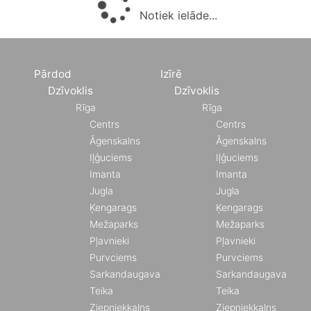
Notiek ielāde...
Pārdod
Izīrē
Dzīvoklis
Dzīvoklis
Rīga
Rīga
Centrs
Centrs
Āgenskalns
Āgenskalns
Iļģuciems
Iļģuciems
Imanta
Imanta
Jugla
Jugla
Ķengarags
Ķengarags
Mežaparks
Mežaparks
Pļavnieki
Pļavnieki
Purvciems
Purvciems
Sarkandaugava
Sarkandaugava
Teika
Teika
Ziepniekkalns
Ziepniekkalns