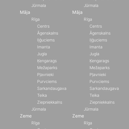
Jūrmala
Jūrmala
Māja
Māja
Rīga
Rīga
Centrs
Centrs
Āgenskalns
Āgenskalns
Iļģuciems
Iļģuciems
Imanta
Imanta
Jugla
Jugla
Ķengarags
Ķengarags
Mežaparks
Mežaparks
Pļavnieki
Pļavnieki
Purvciems
Purvciems
Sarkandaugava
Sarkandaugava
Teika
Teika
Ziepniekkalns
Ziepniekkalns
Jūrmala
Jūrmala
Zeme
Zeme
Rīga
Rīga