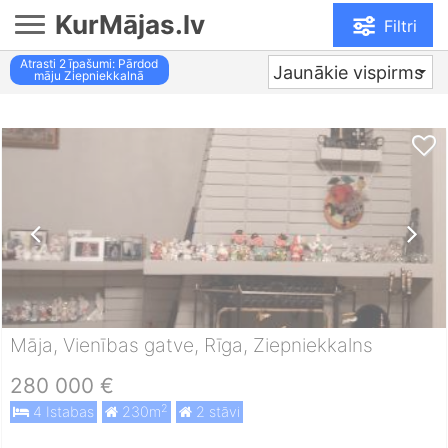
KurMājas.lv
Filtri
Atrasti
2
īpašumi: Pārdod
Jaunākie vispirms
māju Ziepniekkalnā
Māja, Vienības gatve, Rīga, Ziepniekkalns
280 000 €
2
4 Istabas
230m
2 stāvi