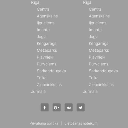
Rīga
Rīga
Centrs
Centrs
Āgenskalns
Āgenskalns
Iļģuciems
Iļģuciems
Imanta
Imanta
Jugla
Jugla
Ķengarags
Ķengarags
Mežaparks
Mežaparks
Pļavnieki
Pļavnieki
Purvciems
Purvciems
Sarkandaugava
Sarkandaugava
Teika
Teika
Ziepniekkalns
Ziepniekkalns
Jūrmala
Jūrmala
Privātuma politika
|
Lietošanas noteikumi