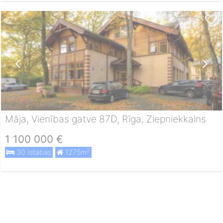
Māja, Vienības gatve 87D, Rīga, Ziepniekkalns
1 100 000 €
2
30 Istabas
1275m