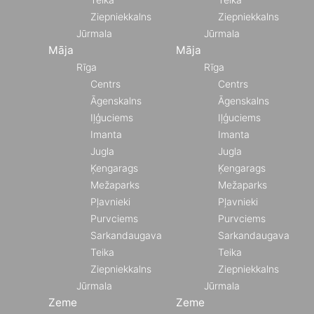
Ziepniekkalns
Ziepniekkalns
Jūrmala
Jūrmala
Māja
Māja
Rīga
Rīga
Centrs
Centrs
Āgenskalns
Āgenskalns
Iļģuciems
Iļģuciems
Imanta
Imanta
Jugla
Jugla
Ķengarags
Ķengarags
Mežaparks
Mežaparks
Pļavnieki
Pļavnieki
Purvciems
Purvciems
Sarkandaugava
Sarkandaugava
Teika
Teika
Ziepniekkalns
Ziepniekkalns
Jūrmala
Jūrmala
Zeme
Zeme