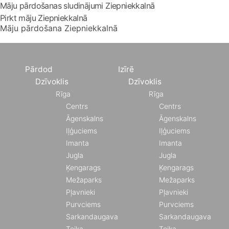
Māju pārdošanas sludinājumi Ziepniekkalnā
Pirkt māju Ziepniekkalnā
Māju pārdošana Ziepniekkalnā
Pārdod
Izīrē
Dzīvoklis
Dzīvoklis
Rīga
Rīga
Centrs
Centrs
Āgenskalns
Āgenskalns
Iļģuciems
Iļģuciems
Imanta
Imanta
Jugla
Jugla
Ķengarags
Ķengarags
Mežaparks
Mežaparks
Pļavnieki
Pļavnieki
Purvciems
Purvciems
Sarkandaugava
Sarkandaugava
Teika
Teika