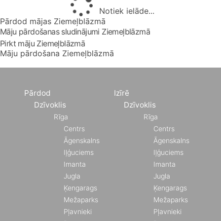
Notiek ielāde...
Pārdod mājas Ziemeļblāzmā
Māju pārdošanas sludinājumi Ziemeļblāzmā
Pirkt māju Ziemeļblāzmā
Māju pārdošana Ziemeļblāzmā
Pārdod
Izīrē
Dzīvoklis
Dzīvoklis
Rīga
Rīga
Centrs
Centrs
Āgenskalns
Āgenskalns
Iļģuciems
Iļģuciems
Imanta
Imanta
Jugla
Jugla
Ķengarags
Ķengarags
Mežaparks
Mežaparks
Pļavnieki
Pļavnieki