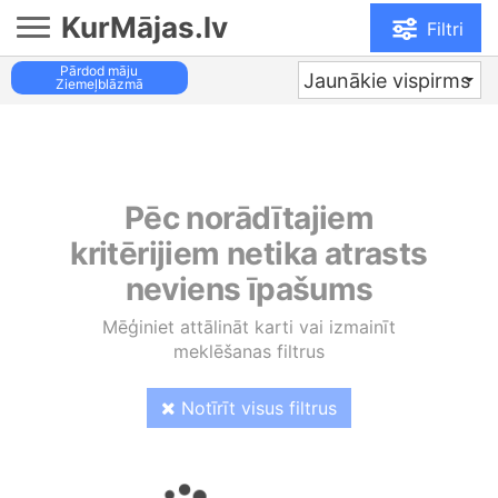
KurMājas.lv
Filtri
Pārdod māju
Jaunākie vispirms
Ziemeļblāzmā
Pēc norādītajiem
kritērijiem netika atrasts
neviens īpašums
Mēģiniet attālināt karti vai izmainīt
meklēšanas filtrus
Notīrīt visus filtrus