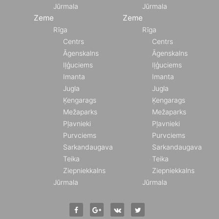
Jūrmala
Jūrmala
Zeme
Zeme
Rīga
Rīga
Centrs
Centrs
Āgenskalns
Āgenskalns
Iļģuciems
Iļģuciems
Imanta
Imanta
Jugla
Jugla
Ķengarags
Ķengarags
Mežaparks
Mežaparks
Pļavnieki
Pļavnieki
Purvciems
Purvciems
Sarkandaugava
Sarkandaugava
Teika
Teika
Ziepniekkalns
Ziepniekkalns
Jūrmala
Jūrmala