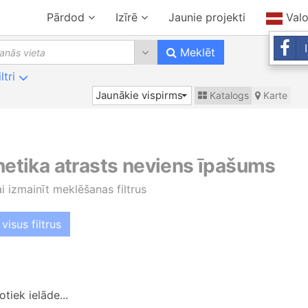
Pārdod
Izīrē
Jaunie projekti
Val
0 results are available, use up 
Meklēt
iltri
Jaunākie vispirms
Katalogs
Karte
 netika atrasts neviens īpašums
ai izmainīt meklēšanas filtrus
visus filtrus
tiek ielāde...