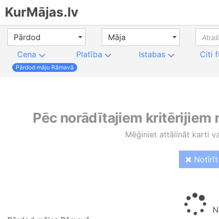
KurMājas.lv
Pārdod
Māja
Cena
Platība
Istabas
Citi f
Pārdod māju Rāmavā
Pēc norādītajiem kritērijiem
Mēģiniet attālināt karti v
Notīrīt 
No