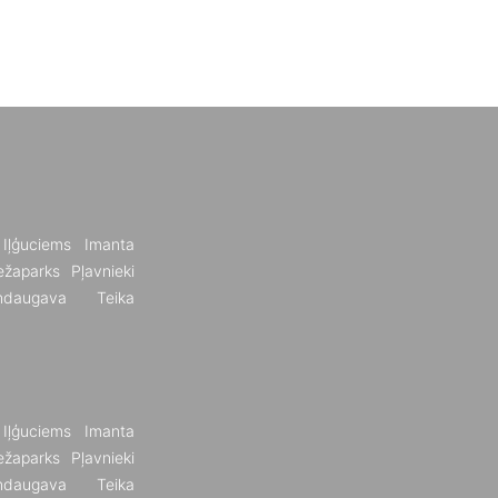
Iļģuciems
Imanta
žaparks
Pļavnieki
ndaugava
Teika
Iļģuciems
Imanta
žaparks
Pļavnieki
ndaugava
Teika