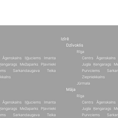
Izīrē
Dzīvoklis
Rīga
Āgenskalns
Iļģuciems
Imanta
Centrs
Āgenskalns
Ķengarags
Mežaparks
Pļavnieki
Jugla
Ķengarags
Me
ems
Sarkandaugava
Teika
Purvciems
Sarka
ekkalns
Ziepniekkalns
Jūrmala
Māja
Rīga
Āgenskalns
Iļģuciems
Imanta
Centrs
Āgenskalns
Ķengarags
Mežaparks
Pļavnieki
Jugla
Ķengarags
Me
ems
Sarkandaugava
Teika
Purvciems
Sarka