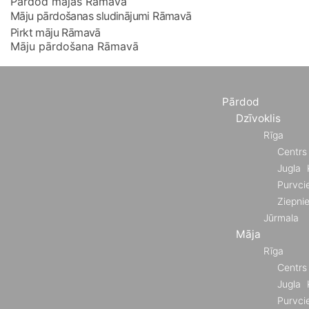
Pārdod mājas Rāmavā
Māju pārdošanas sludinājumi Rāmavā
Pirkt māju Rāmavā
Māju pārdošana Rāmavā
Pārdod
Dzīvoklis
Rīga
Centrs
Jugla
Purvci
Ziepni
Jūrmala
Māja
Rīga
Centrs
Jugla
Purvci