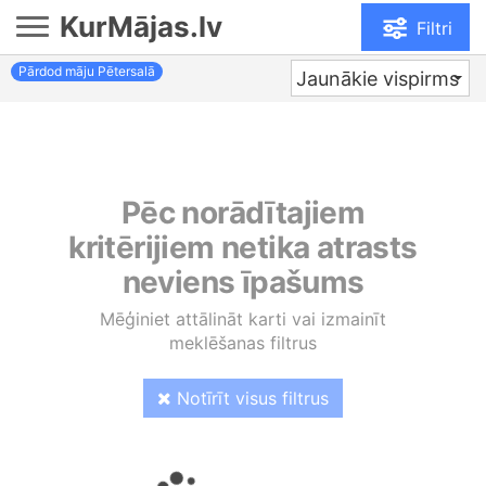
KurMājas.lv
Filtri
Pārdod māju Pētersalā
Jaunākie vispirms
Pēc norādītajiem
kritērijiem netika atrasts
neviens īpašums
Mēģiniet attālināt karti vai izmainīt
meklēšanas filtrus
Notīrīt visus filtrus