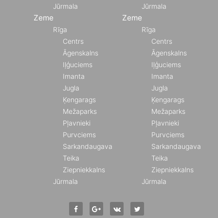
Jūrmala
Jūrmala
Zeme
Zeme
Rīga
Rīga
Centrs
Centrs
Āgenskalns
Āgenskalns
Iļģuciems
Iļģuciems
Imanta
Imanta
Jugla
Jugla
Ķengarags
Ķengarags
Mežaparks
Mežaparks
Pļavnieki
Pļavnieki
Purvciems
Purvciems
Sarkandaugava
Sarkandaugava
Teika
Teika
Ziepniekkalns
Ziepniekkalns
Jūrmala
Jūrmala