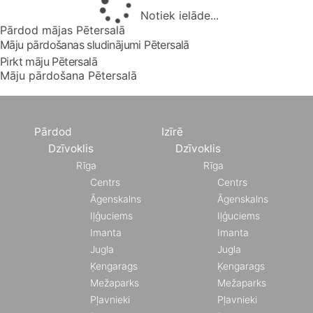
Notiek ielāde...
Pārdod mājas Pētersalā
Māju pārdošanas sludinājumi Pētersalā
Pirkt māju Pētersalā
Māju pārdošana Pētersalā
Pārdod
Izīrē
Dzīvoklis
Dzīvoklis
Rīga
Rīga
Centrs
Centrs
Āgenskalns
Āgenskalns
Iļģuciems
Iļģuciems
Imanta
Imanta
Jugla
Jugla
Ķengarags
Ķengarags
Mežaparks
Mežaparks
Pļavnieki
Pļavnieki