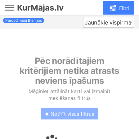
KurMājas.lv
Filtri
Pārdod māju Bieriņos
Jaunākie vispirms
Pēc norādītajiem
kritērijiem netika atrasts
neviens īpašums
Mēģiniet attālināt karti vai izmainīt
meklēšanas filtrus
Notīrīt visus filtrus