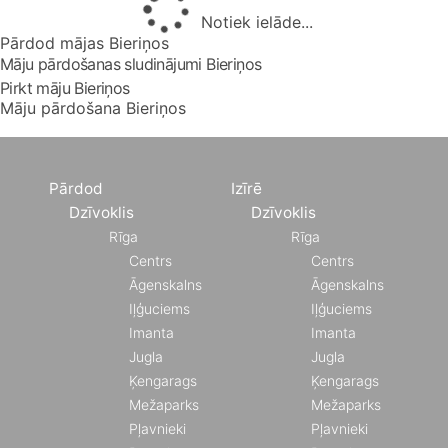
Notiek ielāde...
Pārdod mājas Bieriņos
Māju pārdošanas sludinājumi Bieriņos
Pirkt māju Bieriņos
Māju pārdošana Bieriņos
Pārdod
Izīrē
Dzīvoklis
Dzīvoklis
Rīga
Rīga
Centrs
Centrs
Āgenskalns
Āgenskalns
Iļģuciems
Iļģuciems
Imanta
Imanta
Jugla
Jugla
Ķengarags
Ķengarags
Mežaparks
Mežaparks
Pļavnieki
Pļavnieki