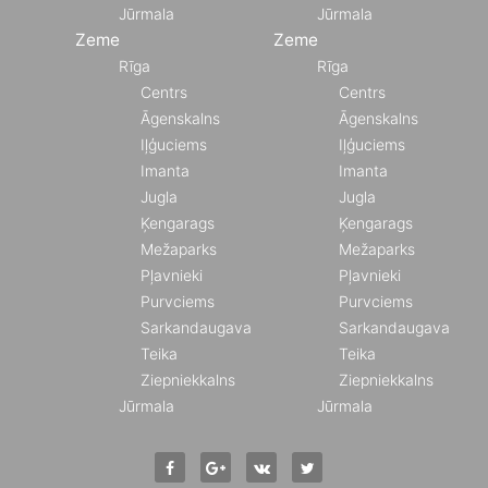
Jūrmala
Jūrmala
Zeme
Zeme
Rīga
Rīga
Centrs
Centrs
Āgenskalns
Āgenskalns
Iļģuciems
Iļģuciems
Imanta
Imanta
Jugla
Jugla
Ķengarags
Ķengarags
Mežaparks
Mežaparks
Pļavnieki
Pļavnieki
Purvciems
Purvciems
Sarkandaugava
Sarkandaugava
Teika
Teika
Ziepniekkalns
Ziepniekkalns
Jūrmala
Jūrmala