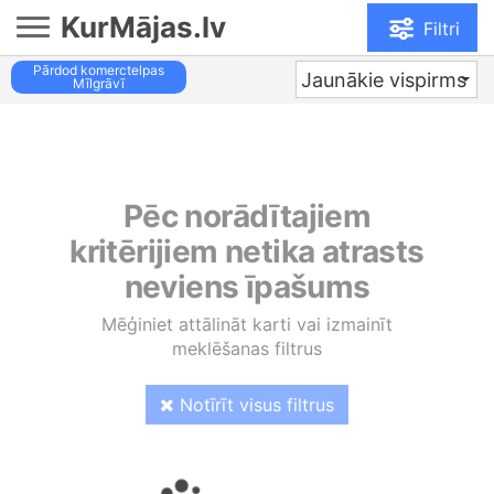
KurMājas.lv
Filtri
Pārdod komerctelpas
Jaunākie vispirms
Mīlgrāvī
Pēc norādītajiem
kritērijiem netika atrasts
neviens īpašums
Mēģiniet attālināt karti vai izmainīt
meklēšanas filtrus
Notīrīt visus filtrus