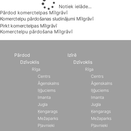
Notiek ielāde...
Pārdod komerctelpas Mīlgrāvī
Komerctelpu pārdošanas sludinājumi Mīlgrāvī
Pirkt komerctelpas Mīlgrāvī
Komerctelpu pārdošana Mīlgrāvī
Pārdod
Izīrē
Dzīvoklis
Dzīvoklis
Rīga
Rīga
Centrs
Centrs
Āgenskalns
Āgenskalns
Iļģuciems
Iļģuciems
Imanta
Imanta
Jugla
Jugla
Ķengarags
Ķengarags
Mežaparks
Mežaparks
Pļavnieki
Pļavnieki