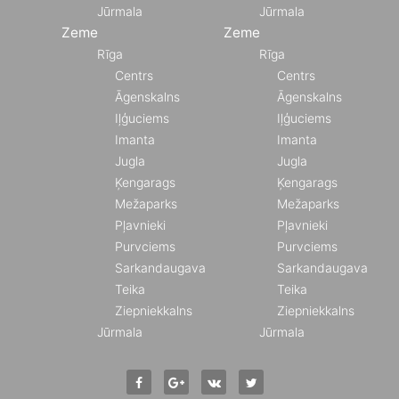
Jūrmala
Jūrmala
Zeme
Zeme
Rīga
Rīga
Centrs
Centrs
Āgenskalns
Āgenskalns
Iļģuciems
Iļģuciems
Imanta
Imanta
Jugla
Jugla
Ķengarags
Ķengarags
Mežaparks
Mežaparks
Pļavnieki
Pļavnieki
Purvciems
Purvciems
Sarkandaugava
Sarkandaugava
Teika
Teika
Ziepniekkalns
Ziepniekkalns
Jūrmala
Jūrmala