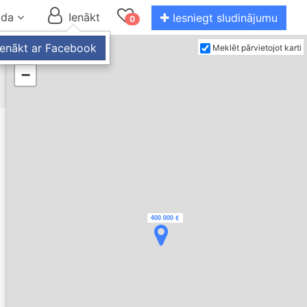
oda
Ienākt
Iesniegt sludinājumu
0
and down arrow keys to navigate.
Ienākt ar Facebook
Meklēt pārvietojot karti
+
−
400 000 €