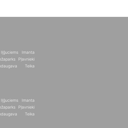
Iļģuciems
Imanta
žaparks
Pļavnieki
ndaugava
Teika
Iļģuciems
Imanta
žaparks
Pļavnieki
ndaugava
Teika