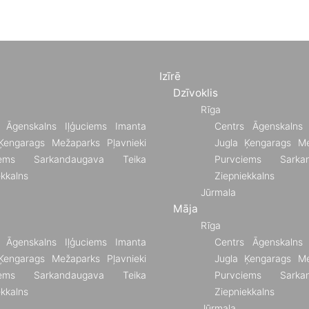
Izīrē
Dzīvoklis
Rīga
Āgenskalns
Iļģuciems
Imanta
Centrs
Āgenskalns
Ķengarags
Mežaparks
Pļavnieki
Jugla
Ķengarags
Me
ems
Sarkandaugava
Teika
Purvciems
Sarka
ekkalns
Ziepniekkalns
Jūrmala
Māja
Rīga
Āgenskalns
Iļģuciems
Imanta
Centrs
Āgenskalns
Ķengarags
Mežaparks
Pļavnieki
Jugla
Ķengarags
Me
ems
Sarkandaugava
Teika
Purvciems
Sarka
ekkalns
Ziepniekkalns
Jūrmala