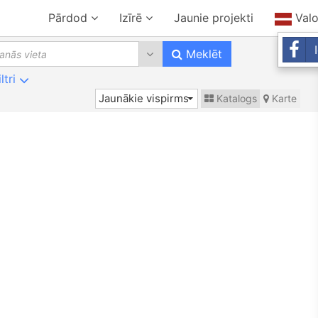
Pārdod
Izīrē
Jaunie projekti
Val
0 results are available, use up 
Meklēt
iltri
Jaunākie vispirms
Katalogs
Karte