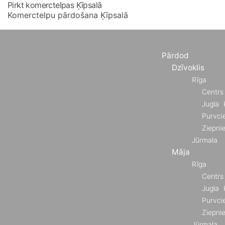
Pirkt komerctelpas Ķīpsalā
Komerctelpu pārdošana Ķīpsalā
Pārdod
Dzīvoklis
Rīga
Centrs
Jugla
Purvci
Ziepni
Jūrmala
Māja
Rīga
Centrs
Jugla
Purvci
Ziepni
Jūrmala