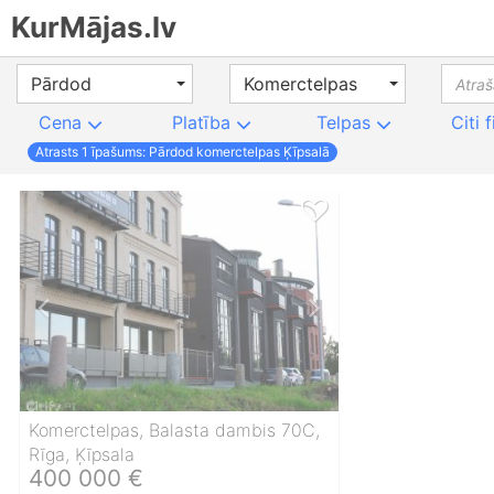
KurMājas.lv
Pārdod
Komerctelpas
Cena
Platība
Telpas
Citi f
Atrasts
1
īpašums: Pārdod komerctelpas Ķīpsalā
Komerctelpas, Balasta dambis 70C,
Rīga, Ķīpsala
400 000 €