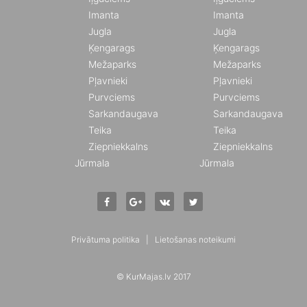
Imanta
Imanta
Jugla
Jugla
Ķengarags
Ķengarags
Mežaparks
Mežaparks
Pļavnieki
Pļavnieki
Purvciems
Purvciems
Sarkandaugava
Sarkandaugava
Teika
Teika
Ziepniekkalns
Ziepniekkalns
Jūrmala
Jūrmala
Privātuma politika
|
Lietošanas noteikumi
© KurMajas.lv 2017