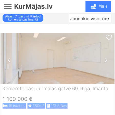
KurMājas.lv
Filtri
Atrasti
7
īpašumi: Pārdod
Jaunākie vispirms
komerctelpas Imantā
Komerctelpas, Jūrmalas gatve 69, Rīga, Imanta
1 100 000 €
2
15 Istabas
580m
1/3 Stāvs