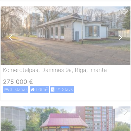
Komerctelpas, Dammes 9a, Rīga, Imanta
275 000 €
2
3 Istabas
176m
1/1 Stāvs