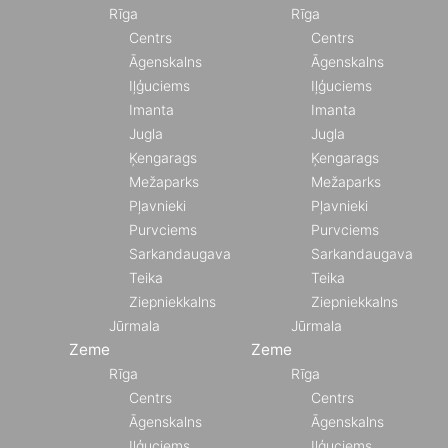
Rīga
Rīga
Centrs
Centrs
Āgenskalns
Āgenskalns
Iļģuciems
Iļģuciems
Imanta
Imanta
Jugla
Jugla
Ķengarags
Ķengarags
Mežaparks
Mežaparks
Pļavnieki
Pļavnieki
Purvciems
Purvciems
Sarkandaugava
Sarkandaugava
Teika
Teika
Ziepniekkalns
Ziepniekkalns
Jūrmala
Jūrmala
Zeme
Zeme
Rīga
Rīga
Centrs
Centrs
Āgenskalns
Āgenskalns
Iļģuciems
Iļģuciems