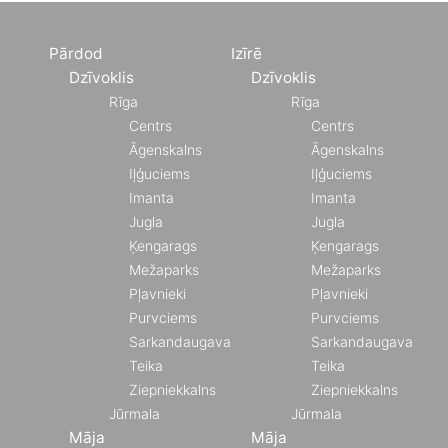
Pārdod
Izīrē
Dzīvoklis
Dzīvoklis
Rīga
Rīga
Centrs
Centrs
Āgenskalns
Āgenskalns
Iļģuciems
Iļģuciems
Imanta
Imanta
Jugla
Jugla
Ķengarags
Ķengarags
Mežaparks
Mežaparks
Pļavnieki
Pļavnieki
Purvciems
Purvciems
Sarkandaugava
Sarkandaugava
Teika
Teika
Ziepniekkalns
Ziepniekkalns
Jūrmala
Jūrmala
Māja
Māja