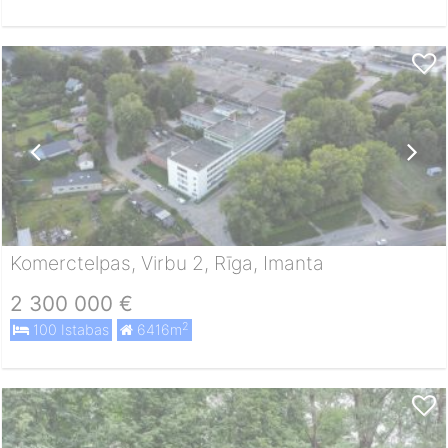
Komerctelpas, Virbu 2, Rīga, Imanta
2 300 000 €
2
100 Istabas
6416m