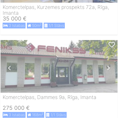
Komerctelpas, Kurzemes prospekts 72a, Rīga,
Imanta
35 000 €
2
3 Istabas
50m
1/1 Stāvs
Komerctelpas, Dammes 9a, Rīga, Imanta
275 000 €
2
3 Istabas
168m
1/1 Stāvs