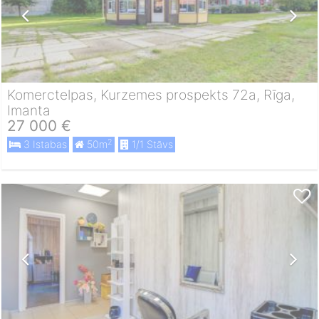
Komerctelpas, Kurzemes prospekts 72a, Rīga,
Imanta
27 000 €
2
3 Istabas
50m
1/1 Stāvs