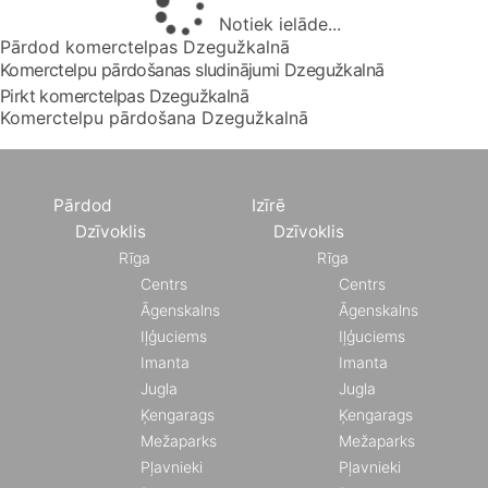
Notiek ielāde...
Pārdod komerctelpas Dzegužkalnā
Komerctelpu pārdošanas sludinājumi Dzegužkalnā
Pirkt komerctelpas Dzegužkalnā
Komerctelpu pārdošana Dzegužkalnā
Pārdod
Izīrē
Dzīvoklis
Dzīvoklis
Rīga
Rīga
Centrs
Centrs
Āgenskalns
Āgenskalns
Iļģuciems
Iļģuciems
Imanta
Imanta
Jugla
Jugla
Ķengarags
Ķengarags
Mežaparks
Mežaparks
Pļavnieki
Pļavnieki