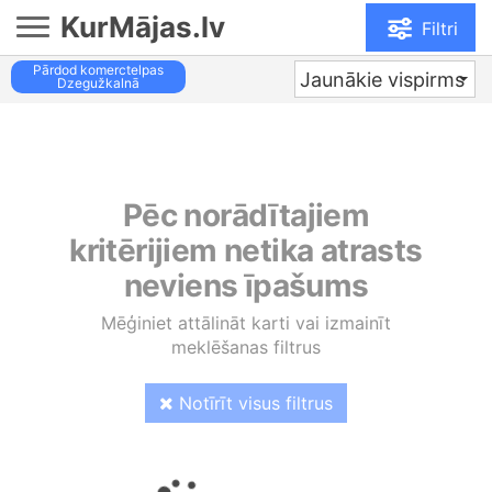
KurMājas.lv
Filtri
Pārdod komerctelpas
Jaunākie vispirms
Dzegužkalnā
Pēc norādītajiem
kritērijiem netika atrasts
neviens īpašums
Mēģiniet attālināt karti vai izmainīt
meklēšanas filtrus
Notīrīt visus filtrus