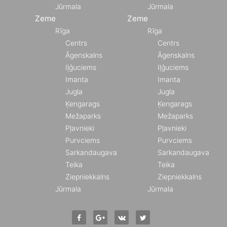
Jūrmala
Jūrmala
Zeme
Zeme
Rīga
Rīga
Centrs
Centrs
Āgenskalns
Āgenskalns
Iļģuciems
Iļģuciems
Imanta
Imanta
Jugla
Jugla
Ķengarags
Ķengarags
Mežaparks
Mežaparks
Pļavnieki
Pļavnieki
Purvciems
Purvciems
Sarkandaugava
Sarkandaugava
Teika
Teika
Ziepniekkalns
Ziepniekkalns
Jūrmala
Jūrmala