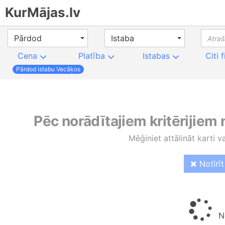
KurMājas.lv
Pārdod
Istaba
Cena
Platība
Istabas
Citi f
Pārdod istabu Vecāķos
Pēc norādītajiem kritērijiem
Mēģiniet attālināt karti v
Notīrīt 
No