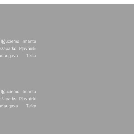
Iļģuciems
Imanta
žaparks
Pļavnieki
ndaugava
Teika
Iļģuciems
Imanta
žaparks
Pļavnieki
ndaugava
Teika