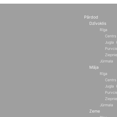
Pārdod
Dzīvoklis
Rīga
Centrs
Jugla
Purvci
Ziepni
Jūrmala
Māja
Rīga
Centrs
Jugla
Purvci
Ziepni
Jūrmala
Zeme