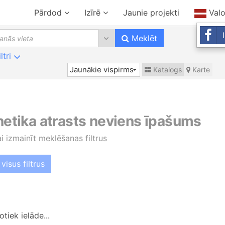
Pārdod
Izīrē
Jaunie projekti
Val
0 results are available, use up 
Meklēt
iltri
Jaunākie vispirms
Katalogs
Karte
 netika atrasts neviens īpašums
ai izmainīt meklēšanas filtrus
visus filtrus
tiek ielāde...