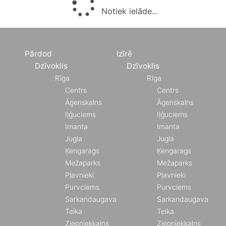
Notiek ielāde...
Pārdod
Izīrē
Dzīvoklis
Dzīvoklis
Rīga
Rīga
Centrs
Centrs
Āgenskalns
Āgenskalns
Iļģuciems
Iļģuciems
Imanta
Imanta
Jugla
Jugla
Ķengarags
Ķengarags
Mežaparks
Mežaparks
Pļavnieki
Pļavnieki
Purvciems
Purvciems
Sarkandaugava
Sarkandaugava
Teika
Teika
Ziepniekkalns
Ziepniekkalns