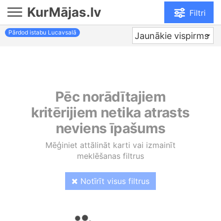
KurMājas.lv
Filtri
Pārdod istabu Lucavsalā
Jaunākie vispirms
Pēc norādītajiem
kritērijiem netika atrasts
neviens īpašums
Mēģiniet attālināt karti vai izmainīt
meklēšanas filtrus
Notīrīt visus filtrus