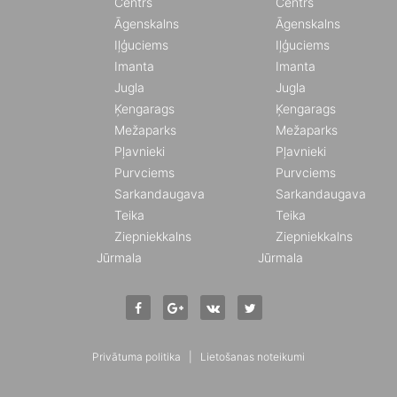
Centrs
Centrs
Āgenskalns
Āgenskalns
Iļģuciems
Iļģuciems
Imanta
Imanta
Jugla
Jugla
Ķengarags
Ķengarags
Mežaparks
Mežaparks
Pļavnieki
Pļavnieki
Purvciems
Purvciems
Sarkandaugava
Sarkandaugava
Teika
Teika
Ziepniekkalns
Ziepniekkalns
Jūrmala
Jūrmala
Privātuma politika
|
Lietošanas noteikumi