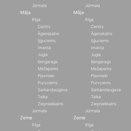
Jūrmala
Jūrmala
Māja
Māja
Rīga
Rīga
Centrs
Centrs
Āgenskalns
Āgenskalns
Iļģuciems
Iļģuciems
Imanta
Imanta
Jugla
Jugla
Ķengarags
Ķengarags
Mežaparks
Mežaparks
Pļavnieki
Pļavnieki
Purvciems
Purvciems
Sarkandaugava
Sarkandaugava
Teika
Teika
Ziepniekkalns
Ziepniekkalns
Jūrmala
Jūrmala
Zeme
Zeme
Rīga
Rīga