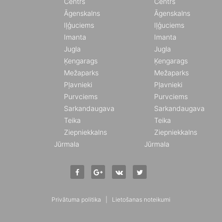
Centrs
Centrs
Āgenskalns
Āgenskalns
Iļģuciems
Iļģuciems
Imanta
Imanta
Jugla
Jugla
Ķengarags
Ķengarags
Mežaparks
Mežaparks
Pļavnieki
Pļavnieki
Purvciems
Purvciems
Sarkandaugava
Sarkandaugava
Teika
Teika
Ziepniekkalns
Ziepniekkalns
Jūrmala
Jūrmala
Privātuma politika
|
Lietošanas noteikumi