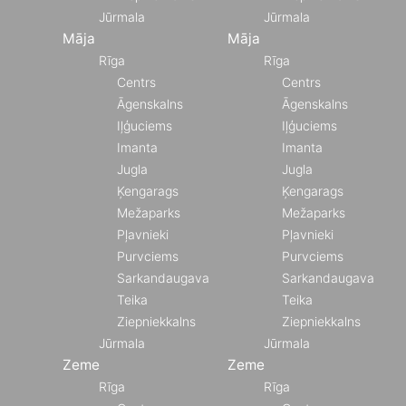
Jūrmala
Jūrmala
Māja
Māja
Rīga
Rīga
Centrs
Centrs
Āgenskalns
Āgenskalns
Iļģuciems
Iļģuciems
Imanta
Imanta
Jugla
Jugla
Ķengarags
Ķengarags
Mežaparks
Mežaparks
Pļavnieki
Pļavnieki
Purvciems
Purvciems
Sarkandaugava
Sarkandaugava
Teika
Teika
Ziepniekkalns
Ziepniekkalns
Jūrmala
Jūrmala
Zeme
Zeme
Rīga
Rīga