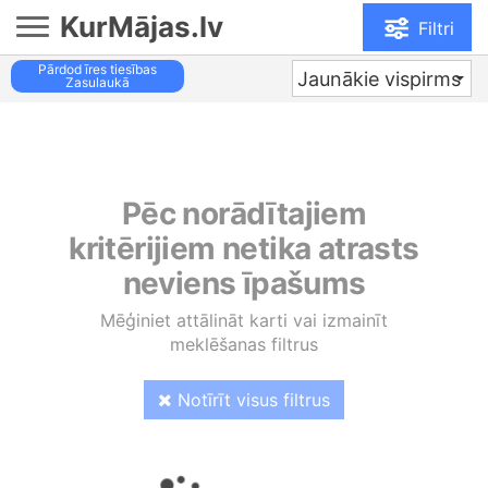
KurMājas.lv
Filtri
Pārdod īres tiesības
Jaunākie vispirms
Zasulaukā
Pēc norādītajiem
kritērijiem netika atrasts
neviens īpašums
Mēģiniet attālināt karti vai izmainīt
meklēšanas filtrus
Notīrīt visus filtrus