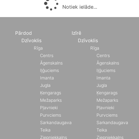
Notiek ielāde...
Pārdod
Izīrē
Dzīvoklis
Dzīvoklis
Rīga
Rīga
Centrs
Centrs
Āgenskalns
Āgenskalns
Iļģuciems
Iļģuciems
Imanta
Imanta
Jugla
Jugla
Ķengarags
Ķengarags
Mežaparks
Mežaparks
Pļavnieki
Pļavnieki
Purvciems
Purvciems
Sarkandaugava
Sarkandaugava
Teika
Teika
Ziepniekkalns
Ziepniekkalns