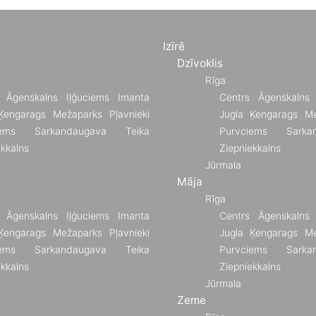
Izīrē
Dzīvoklis
Rīga
Āgenskalns
Iļģuciems
Imanta
Centrs
Āgenskalns
Ķengarags
Mežaparks
Pļavnieki
Jugla
Ķengarags
Me
ems
Sarkandaugava
Teika
Purvciems
Sarka
ekkalns
Ziepniekkalns
Jūrmala
Māja
Rīga
Āgenskalns
Iļģuciems
Imanta
Centrs
Āgenskalns
Ķengarags
Mežaparks
Pļavnieki
Jugla
Ķengarags
Me
ems
Sarkandaugava
Teika
Purvciems
Sarka
ekkalns
Ziepniekkalns
Jūrmala
Zeme