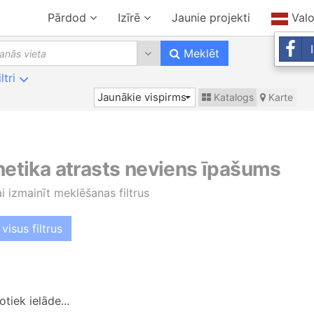
Pārdod
Izīrē
Jaunie projekti
Val
0 results are available, use up 
Meklēt
iltri
Jaunākie vispirms
Katalogs
Karte
 netika atrasts neviens īpašums
ai izmainīt meklēšanas filtrus
visus filtrus
tiek ielāde...