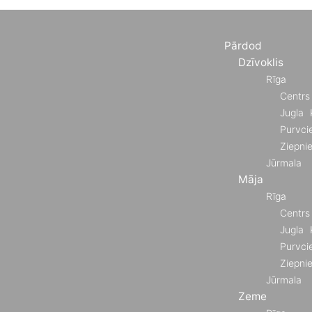
Pārdod
Dzīvoklis
Rīga
Centrs
Jugla
Purvci
Ziepni
Jūrmala
Māja
Rīga
Centrs
Jugla
Purvci
Ziepni
Jūrmala
Zeme