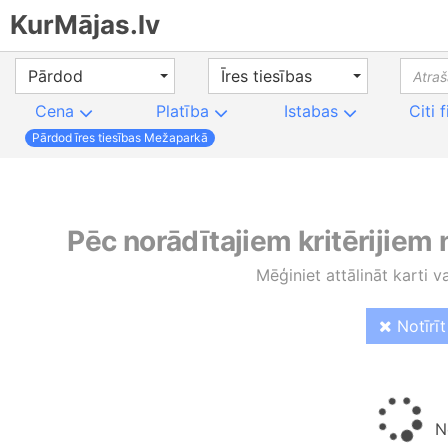
KurMājas.lv
Pārdod
Īres tiesības
Cena
Platība
Istabas
Citi f
Pārdod īres tiesības Mežaparkā
Pēc norādītajiem kritērijiem
Mēģiniet attālināt karti v
Notīrīt 
No