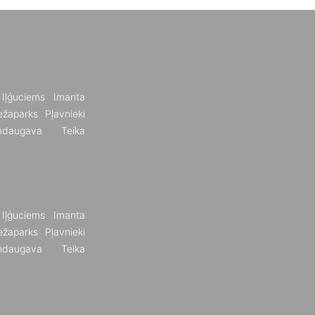
Iļģuciems
Imanta
žaparks
Pļavnieki
ndaugava
Teika
Iļģuciems
Imanta
žaparks
Pļavnieki
ndaugava
Teika