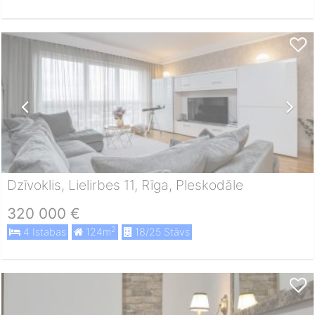
Dzīvoklis, Lielirbes 11, Rīga, Pleskodāle
320 000 €
2
4 Istabas
124m
18/25 Stāvs