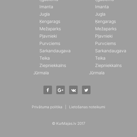
Imanta
Imanta
Jugla
Jugla
Ķengarags
Ķengarags
Mežaparks
Mežaparks
Pļavnieki
Pļavnieki
Purvciems
Purvciems
Sarkandaugava
Sarkandaugava
Teika
Teika
Ziepniekkalns
Ziepniekkalns
Jūrmala
Jūrmala
Privātuma politika
|
Lietošanas noteikumi
© KurMajas.lv 2017