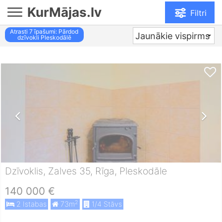
KurMājas.lv
Filtri
Atrasti
7
īpašumi: Pārdod
Jaunākie vispirms
dzīvokli Pleskodālē
Dzīvoklis, Zalves 35, Rīga, Pleskodāle
140 000 €
2
2 Istabas
73m
1/4 Stāvs