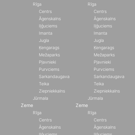
Rīga
Rīga
Centrs
Centrs
Āgenskalns
Āgenskalns
Iļģuciems
Iļģuciems
Imanta
Imanta
Jugla
Jugla
Ķengarags
Ķengarags
Mežaparks
Mežaparks
Pļavnieki
Pļavnieki
Purvciems
Purvciems
Sarkandaugava
Sarkandaugava
Teika
Teika
Ziepniekkalns
Ziepniekkalns
Jūrmala
Jūrmala
Zeme
Zeme
Rīga
Rīga
Centrs
Centrs
Āgenskalns
Āgenskalns
Iļģuciems
Iļģuciems