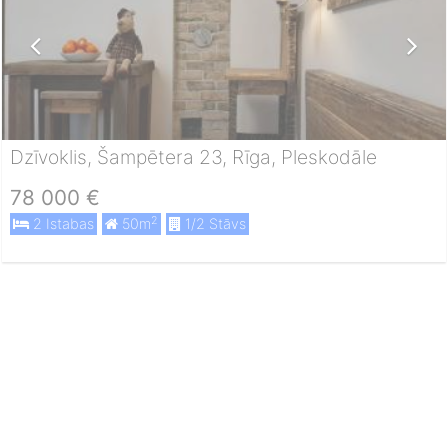
Dzīvoklis, Šampētera 23, Rīga, Pleskodāle
78 000 €
2
2 Istabas
50m
1/2 Stāvs