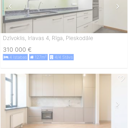
Dzīvoklis, Irlavas 4, Rīga, Pleskodāle
310 000 €
2
4 Istabas
127m
4/4 Stāvs