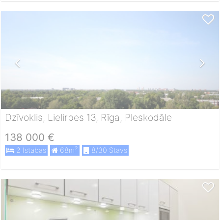
Dzīvoklis, Lielirbes 13, Rīga, Pleskodāle
138 000 €
2
2 Istabas
68m
8/30 Stāvs