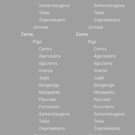
Sarkandaugava
Sarkandaugava
Teika
Teika
Ziepniekkalns
Ziepniekkalns
Jūrmala
Jūrmala
Zeme
Zeme
Rīga
Rīga
Centrs
Centrs
Āgenskalns
Āgenskalns
Iļģuciems
Iļģuciems
Imanta
Imanta
Jugla
Jugla
Ķengarags
Ķengarags
Mežaparks
Mežaparks
Pļavnieki
Pļavnieki
Purvciems
Purvciems
Sarkandaugava
Sarkandaugava
Teika
Teika
Ziepniekkalns
Ziepniekkalns