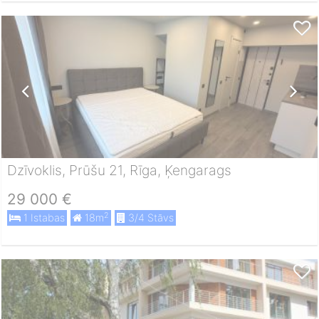
Dzīvoklis, Prūšu 21, Rīga, Ķengarags
29 000 €
2
1 Istabas
18m
3/4 Stāvs