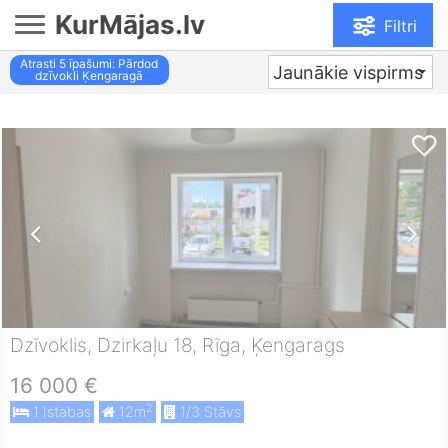
KurMājas.lv
Filtri
Atrasti
5
īpašumi: Pārdod
Jaunākie vispirms
dzīvokli Ķengaragā
Dzīvoklis, Dzirkaļu 18, Rīga, Ķengarags
16 000 €
2
1 Istabas
12m
1/3 Stāvs