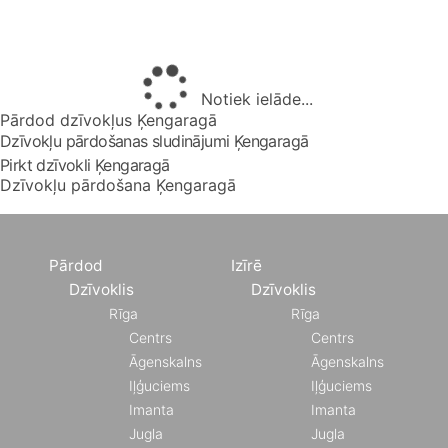
Notiek ielāde...
Pārdod dzīvokļus Ķengaragā
Dzīvokļu pārdošanas sludinājumi Ķengaragā
Pirkt dzīvokli Ķengaragā
Dzīvokļu pārdošana Ķengaragā
Pārdod
Izīrē
Dzīvoklis
Dzīvoklis
Rīga
Rīga
Centrs
Centrs
Āgenskalns
Āgenskalns
Iļģuciems
Iļģuciems
Imanta
Imanta
Jugla
Jugla