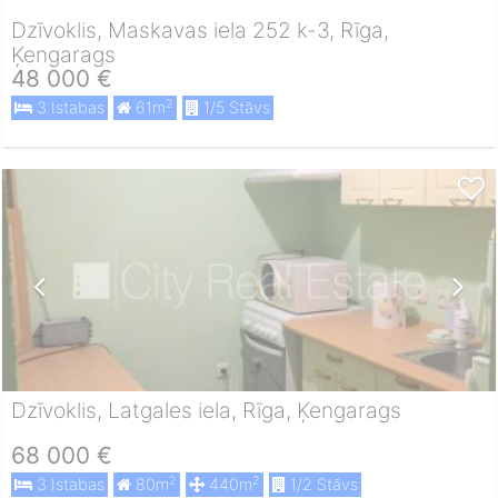
Dzīvoklis, Maskavas iela 252 k-3, Rīga,
Ķengarags
48 000 €
2
3 Istabas
61m
1/5 Stāvs
Dzīvoklis, Latgales iela, Rīga, Ķengarags
68 000 €
2
2
3 Istabas
80m
440m
1/2 Stāvs