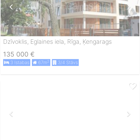
Dzīvoklis, Eglaines iela, Rīga, Ķengarags
135 000 €
2
3 Istabas
67m
3/4 Stāvs