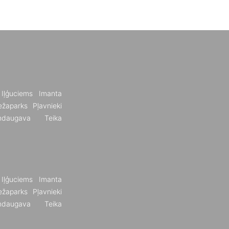
Iļģuciems
Imanta
žaparks
Pļavnieki
ndaugava
Teika
Iļģuciems
Imanta
žaparks
Pļavnieki
ndaugava
Teika