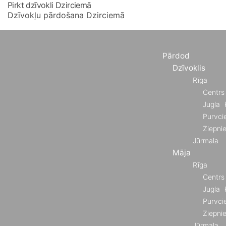
Pirkt dzīvokli Dzirciemā
Dzīvokļu pārdošana Dzirciemā
Pārdod
Dzīvoklis
Rīga
Centrs
Jugla
Purvci
Ziepni
Jūrmala
Māja
Rīga
Centrs
Jugla
Purvci
Ziepni
Jūrmala