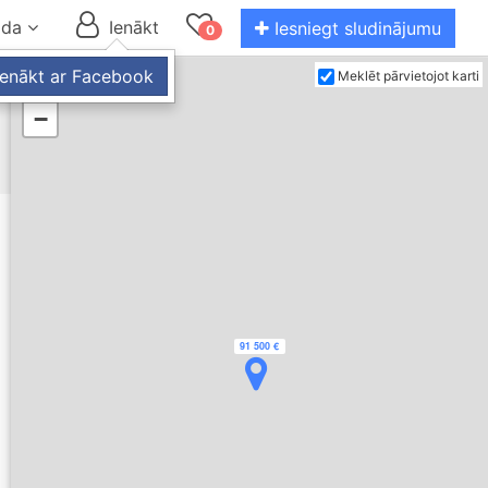
oda
Ienākt
Iesniegt sludinājumu
0
and down arrow keys to navigate.
Ienākt ar Facebook
Meklēt pārvietojot karti
+
−
91 500 €