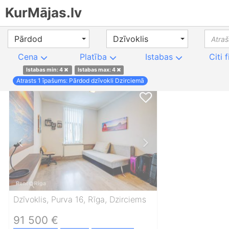
KurMājas.lv
Pārdod
Dzīvoklis
Cena
Platība
Istabas
Citi f
Istabas min: 4
Istabas max: 4
Atrasts
1
īpašums: Pārdod dzīvokli Dzirciemā
Dzīvoklis, Purva 16, Rīga, Dzirciems
91 500 €