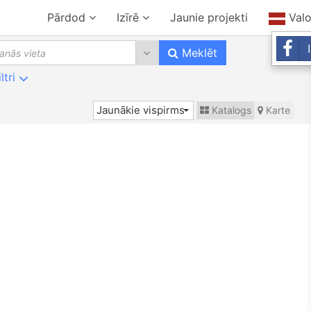
Pārdod
Izīrē
Jaunie projekti
Val
10 results are available, use up 
Meklēt
iltri
Jaunākie vispirms
Katalogs
Karte