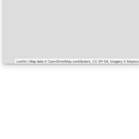
Leaflet
| Map data ©
OpenStreetMap
contributors,
CC-BY-SA
, Imagery ©
Mapbox