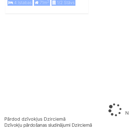
2
4 Istabas
71m
1/2 Stāvs
No
Pārdod dzīvokļus Dzirciemā
Dzīvokļu pārdošanas sludinājumi Dzirciemā