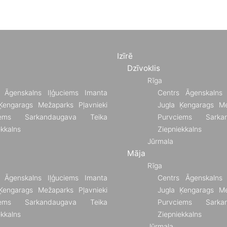
Izīrē
Dzīvoklis
Rīga
Āgenskalns
Iļģuciems
Imanta
Centrs
Āgenskalns
Ķengarags
Mežaparks
Pļavnieki
Jugla
Ķengarags
Me
ems
Sarkandaugava
Teika
Purvciems
Sarka
ekkalns
Ziepniekkalns
Jūrmala
Māja
Rīga
Āgenskalns
Iļģuciems
Imanta
Centrs
Āgenskalns
Ķengarags
Mežaparks
Pļavnieki
Jugla
Ķengarags
Me
ems
Sarkandaugava
Teika
Purvciems
Sarka
ekkalns
Ziepniekkalns
Jūrmala