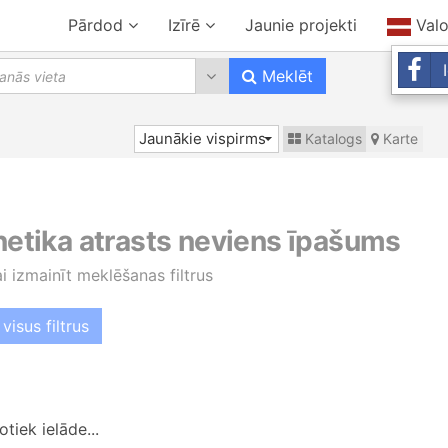
Pārdod
Izīrē
Jaunie projekti
Val
0 results are available, use up 
Meklēt
Jaunākie vispirms
Katalogs
Karte
 netika atrasts neviens īpašums
ai izmainīt meklēšanas filtrus
visus filtrus
tiek ielāde...