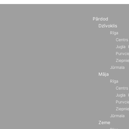
Pārdod
Dzīvoklis
Rīga
Centrs
Jugla
Purvci
Ziepni
Jūrmala
Māja
Rīga
Centrs
Jugla
Purvci
Ziepni
Jūrmala
Zeme