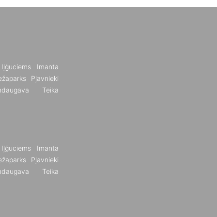
Iļģuciems
Imanta
žaparks
Pļavnieki
ndaugava
Teika
Iļģuciems
Imanta
žaparks
Pļavnieki
ndaugava
Teika