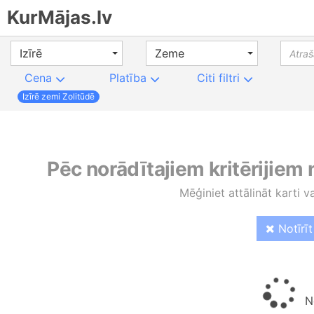
KurMājas.lv
Izīrē
Zeme
Cena
Platība
Citi filtri
Izīrē zemi Zolitūdē
Pēc norādītajiem kritērijiem
Mēģiniet attālināt karti v
Notīrīt 
No