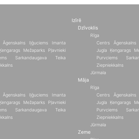
Izīrē
Dzīvoklis
Rīga
Āgenskalns
Iļģuciems
Imanta
Centrs
Āgenskalns
Ķengarags
Mežaparks
Pļavnieki
Jugla
Ķengarags
Me
ems
Sarkandaugava
Teika
Purvciems
Sarka
ekkalns
Ziepniekkalns
Jūrmala
Māja
Rīga
Āgenskalns
Iļģuciems
Imanta
Centrs
Āgenskalns
Ķengarags
Mežaparks
Pļavnieki
Jugla
Ķengarags
Me
ems
Sarkandaugava
Teika
Purvciems
Sarka
ekkalns
Ziepniekkalns
Jūrmala
Zeme