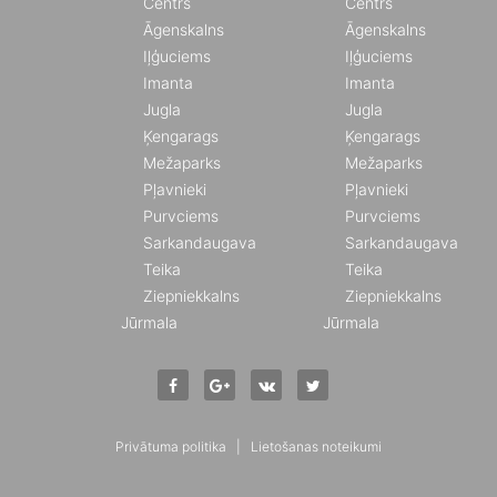
Centrs
Centrs
Āgenskalns
Āgenskalns
Iļģuciems
Iļģuciems
Imanta
Imanta
Jugla
Jugla
Ķengarags
Ķengarags
Mežaparks
Mežaparks
Pļavnieki
Pļavnieki
Purvciems
Purvciems
Sarkandaugava
Sarkandaugava
Teika
Teika
Ziepniekkalns
Ziepniekkalns
Jūrmala
Jūrmala
Privātuma politika
|
Lietošanas noteikumi