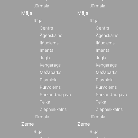
Jūrmala
Jūrmala
Māja
Māja
Rīga
Rīga
Centrs
Centrs
Āgenskalns
Āgenskalns
Iļģuciems
Iļģuciems
Imanta
Imanta
Jugla
Jugla
Ķengarags
Ķengarags
Mežaparks
Mežaparks
Pļavnieki
Pļavnieki
Purvciems
Purvciems
Sarkandaugava
Sarkandaugava
Teika
Teika
Ziepniekkalns
Ziepniekkalns
Jūrmala
Jūrmala
Zeme
Zeme
Rīga
Rīga