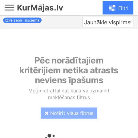
KurMājas.lv
Filtri
Izīrē zemi Trīsciemā
Jaunākie vispirms
Pēc norādītajiem
kritērijiem netika atrasts
neviens īpašums
Mēģiniet attālināt karti vai izmainīt
meklēšanas filtrus
Notīrīt visus filtrus