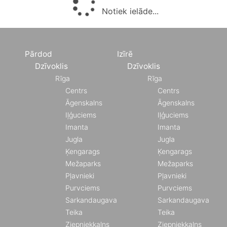
Notiek ielāde...
Pārdod
Izīrē
Dzīvoklis
Dzīvoklis
Rīga
Rīga
Centrs
Centrs
Āgenskalns
Āgenskalns
Iļģuciems
Iļģuciems
Imanta
Imanta
Jugla
Jugla
Ķengarags
Ķengarags
Mežaparks
Mežaparks
Pļavnieki
Pļavnieki
Purvciems
Purvciems
Sarkandaugava
Sarkandaugava
Teika
Teika
Ziepniekkalns
Ziepniekkalns