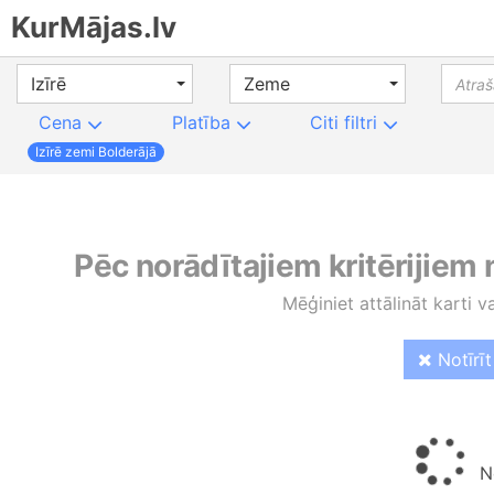
KurMājas.lv
Izīrē
Zeme
Cena
Platība
Citi filtri
Izīrē zemi Bolderājā
Pēc norādītajiem kritērijiem
Mēģiniet attālināt karti v
Notīrīt 
No