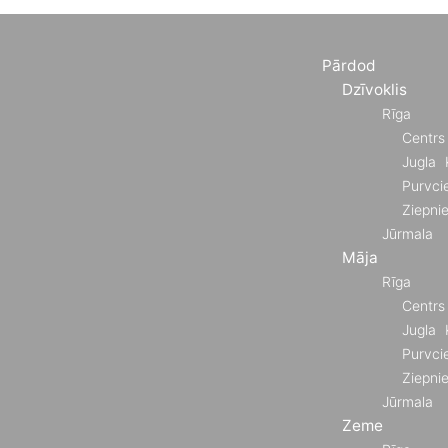
Pārdod
Dzīvoklis
Rīga
Centrs
Jugla
Purvci
Ziepni
Jūrmala
Māja
Rīga
Centrs
Jugla
Purvci
Ziepni
Jūrmala
Zeme