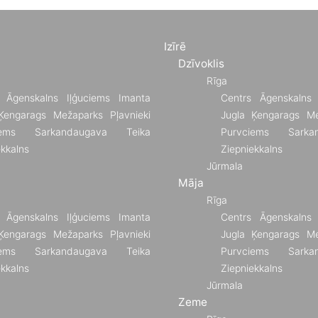
Izīrē
Dzīvoklis
Rīga
Āgenskalns
Iļģuciems
Imanta
Centrs
Āgenskalns
Ķengarags
Mežaparks
Pļavnieki
Jugla
Ķengarags
Me
ems
Sarkandaugava
Teika
Purvciems
Sarka
ekkalns
Ziepniekkalns
Jūrmala
Māja
Rīga
Āgenskalns
Iļģuciems
Imanta
Centrs
Āgenskalns
Ķengarags
Mežaparks
Pļavnieki
Jugla
Ķengarags
Me
ems
Sarkandaugava
Teika
Purvciems
Sarka
ekkalns
Ziepniekkalns
Jūrmala
Zeme