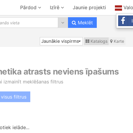
Pārdod
Izīrē
Jaunie projekti
Val
0 results are available, use up 
Meklēt
Jaunākie vispirms
Katalogs
Karte
 netika atrasts neviens īpašums
ai izmainīt meklēšanas filtrus
visus filtrus
tiek ielāde...