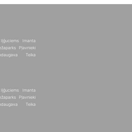
Iļģuciems
Imanta
žaparks
Pļavnieki
ndaugava
Teika
Iļģuciems
Imanta
žaparks
Pļavnieki
ndaugava
Teika