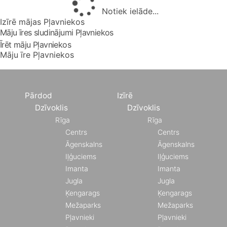
Notiek ielāde...
Izīrē mājas Pļavniekos
Māju īres sludinājumi Pļavniekos
Īrēt māju Pļavniekos
Māju īre Pļavniekos
Pārdod
Izīrē
Dzīvoklis
Dzīvoklis
Rīga
Rīga
Centrs
Centrs
Āgenskalns
Āgenskalns
Iļģuciems
Iļģuciems
Imanta
Imanta
Jugla
Jugla
Ķengarags
Ķengarags
Mežaparks
Mežaparks
Pļavnieki
Pļavnieki