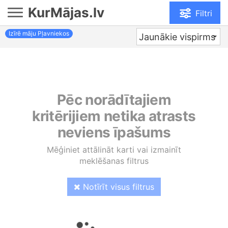
KurMājas.lv
Filtri
Izīrē māju Pļavniekos
Jaunākie vispirms
Pēc norādītajiem
kritērijiem netika atrasts
neviens īpašums
Mēģiniet attālināt karti vai izmainīt
meklēšanas filtrus
Notīrīt visus filtrus