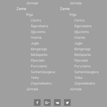
Jūrmala
Jūrmala
Zeme
Zeme
Rīga
Rīga
Centrs
Centrs
Āgenskalns
Āgenskalns
Iļģuciems
Iļģuciems
Imanta
Imanta
Jugla
Jugla
Ķengarags
Ķengarags
Mežaparks
Mežaparks
Pļavnieki
Pļavnieki
Purvciems
Purvciems
Sarkandaugava
Sarkandaugava
Teika
Teika
Ziepniekkalns
Ziepniekkalns
Jūrmala
Jūrmala