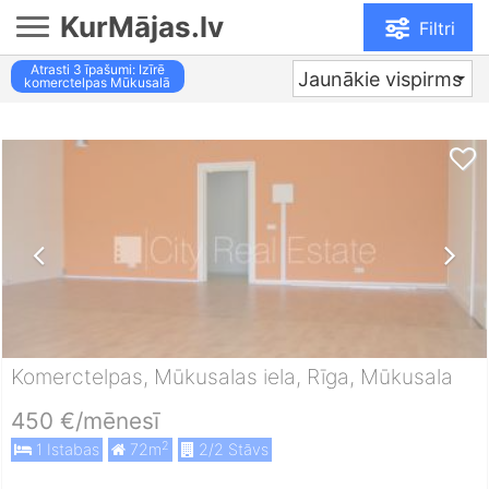
KurMājas.lv
Filtri
Atrasti
3
īpašumi: Izīrē
Jaunākie vispirms
komerctelpas Mūkusalā
Komerctelpas, Mūkusalas iela, Rīga, Mūkusala
450 €/mēnesī
2
1 Istabas
72m
2/2 Stāvs