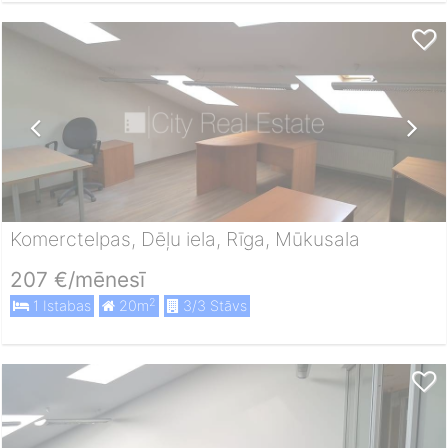
Komerctelpas, Dēļu iela, Rīga, Mūkusala
207 €/mēnesī
2
1 Istabas
20m
3/3 Stāvs