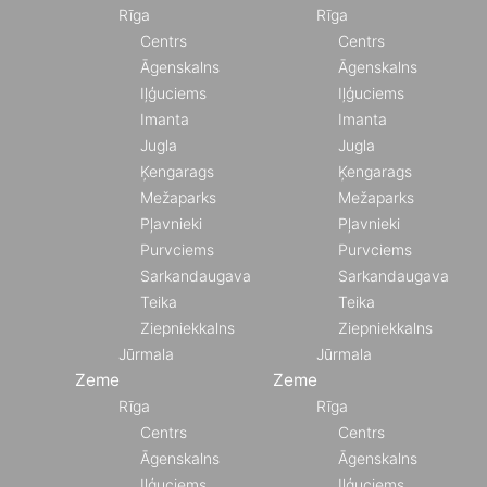
Rīga
Rīga
Centrs
Centrs
Āgenskalns
Āgenskalns
Iļģuciems
Iļģuciems
Imanta
Imanta
Jugla
Jugla
Ķengarags
Ķengarags
Mežaparks
Mežaparks
Pļavnieki
Pļavnieki
Purvciems
Purvciems
Sarkandaugava
Sarkandaugava
Teika
Teika
Ziepniekkalns
Ziepniekkalns
Jūrmala
Jūrmala
Zeme
Zeme
Rīga
Rīga
Centrs
Centrs
Āgenskalns
Āgenskalns
Iļģuciems
Iļģuciems