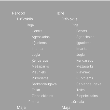
Pārdod
Izīrē
Dzīvoklis
Dzīvoklis
Rīga
Rīga
Centrs
Centrs
Āgenskalns
Āgenskalns
Iļģuciems
Iļģuciems
Imanta
Imanta
Jugla
Jugla
Ķengarags
Ķengarags
Mežaparks
Mežaparks
Pļavnieki
Pļavnieki
Purvciems
Purvciems
Sarkandaugava
Sarkandaugava
Teika
Teika
Ziepniekkalns
Ziepniekkalns
Jūrmala
Jūrmala
Māja
Māja