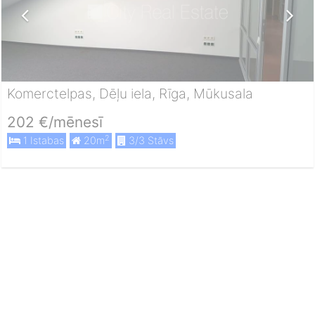
Komerctelpas, Dēļu iela, Rīga, Mūkusala
202 €/mēnesī
2
1 Istabas
20m
3/3 Stāvs