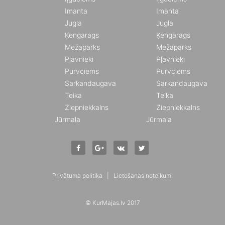
Imanta
Imanta
Jugla
Jugla
Ķengarags
Ķengarags
Mežaparks
Mežaparks
Pļavnieki
Pļavnieki
Purvciems
Purvciems
Sarkandaugava
Sarkandaugava
Teika
Teika
Ziepniekkalns
Ziepniekkalns
Jūrmala
Jūrmala
Privātuma politika
|
Lietošanas noteikumi
© KurMajas.lv 2017