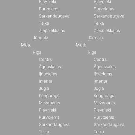
Pļavnieki
Pļavnieki
Purvciems
Purvciems
Sarkandaugava
Sarkandaugava
Teika
Teika
Ziepniekkalns
Ziepniekkalns
Jūrmala
Jūrmala
Māja
Māja
Rīga
Rīga
Centrs
Centrs
Āgenskalns
Āgenskalns
Iļģuciems
Iļģuciems
Imanta
Imanta
Jugla
Jugla
Ķengarags
Ķengarags
Mežaparks
Mežaparks
Pļavnieki
Pļavnieki
Purvciems
Purvciems
Sarkandaugava
Sarkandaugava
Teika
Teika