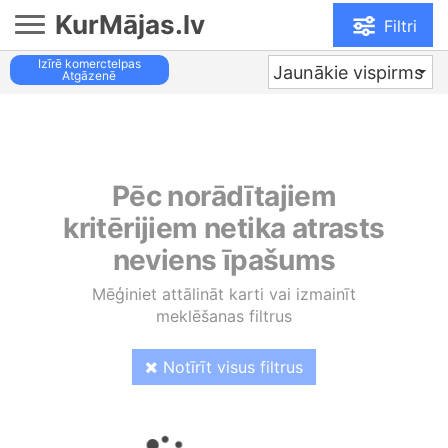
KurMājas.lv
Filtri
Izīrē komerctelpas
Jaunākie vispirms
Atgāzenē
Pēc norādītajiem
kritērijiem netika atrasts
neviens īpašums
Mēģiniet attālināt karti vai izmainīt
meklēšanas filtrus
Notīrīt visus filtrus