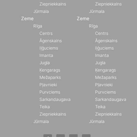
Ziepniekkalns
Ziepniekkalns
Jūrmala
Jūrmala
Zeme
Zeme
Rīga
Rīga
Centrs
Centrs
Āgenskalns
Āgenskalns
Iļģuciems
Iļģuciems
Imanta
Imanta
Jugla
Jugla
Ķengarags
Ķengarags
Mežaparks
Mežaparks
Pļavnieki
Pļavnieki
Purvciems
Purvciems
Sarkandaugava
Sarkandaugava
Teika
Teika
Ziepniekkalns
Ziepniekkalns
Jūrmala
Jūrmala