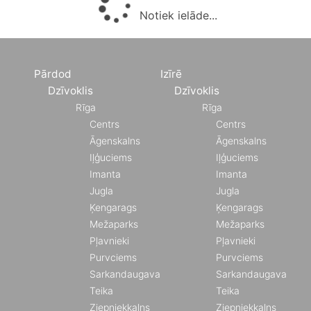
Notiek ielāde...
Pārdod
Izīrē
Dzīvoklis
Dzīvoklis
Rīga
Rīga
Centrs
Centrs
Āgenskalns
Āgenskalns
Iļģuciems
Iļģuciems
Imanta
Imanta
Jugla
Jugla
Ķengarags
Ķengarags
Mežaparks
Mežaparks
Pļavnieki
Pļavnieki
Purvciems
Purvciems
Sarkandaugava
Sarkandaugava
Teika
Teika
Ziepniekkalns
Ziepniekkalns