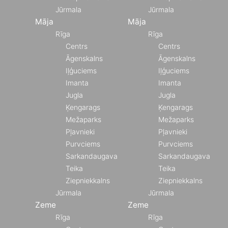
Jūrmala
Jūrmala
Māja
Māja
Rīga
Rīga
Centrs
Centrs
Āgenskalns
Āgenskalns
Iļģuciems
Iļģuciems
Imanta
Imanta
Jugla
Jugla
Ķengarags
Ķengarags
Mežaparks
Mežaparks
Pļavnieki
Pļavnieki
Purvciems
Purvciems
Sarkandaugava
Sarkandaugava
Teika
Teika
Ziepniekkalns
Ziepniekkalns
Jūrmala
Jūrmala
Zeme
Zeme
Rīga
Rīga