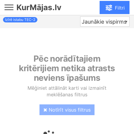
KurMājas.lv
Filtri
Izīrē istabu TEC-2
Jaunākie vispirms
Pēc norādītajiem
kritērijiem netika atrasts
neviens īpašums
Mēģiniet attālināt karti vai izmainīt
meklēšanas filtrus
Notīrīt visus filtrus