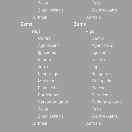
Teika
Teika
Ziepniekkalns
Ziepniekkalns
Jūrmala
Jūrmala
Zeme
Zeme
Rīga
Rīga
Centrs
Centrs
Āgenskalns
Āgenskalns
Iļģuciems
Iļģuciems
Imanta
Imanta
Jugla
Jugla
Ķengarags
Ķengarags
Mežaparks
Mežaparks
Pļavnieki
Pļavnieki
Purvciems
Purvciems
Sarkandaugava
Sarkandaugava
Teika
Teika
Ziepniekkalns
Ziepniekkalns
Jūrmala
Jūrmala