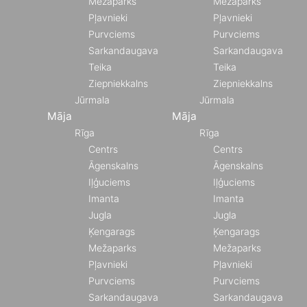
Mežaparks
Mežaparks
Pļavnieki
Pļavnieki
Purvciems
Purvciems
Sarkandaugava
Sarkandaugava
Teika
Teika
Ziepniekkalns
Ziepniekkalns
Jūrmala
Jūrmala
Māja
Māja
Rīga
Rīga
Centrs
Centrs
Āgenskalns
Āgenskalns
Iļģuciems
Iļģuciems
Imanta
Imanta
Jugla
Jugla
Ķengarags
Ķengarags
Mežaparks
Mežaparks
Pļavnieki
Pļavnieki
Purvciems
Purvciems
Sarkandaugava
Sarkandaugava