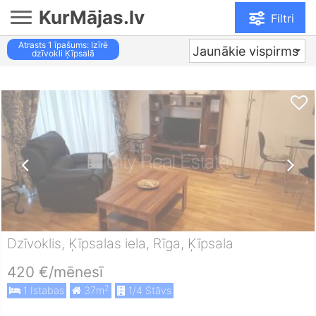
KurMājas.lv
Filtri
Atrasts
1
īpašums: Izīrē
Jaunākie vispirms
dzīvokli Ķīpsalā
Dzīvoklis, Ķīpsalas iela, Rīga, Ķīpsala
420 €/mēnesī
2
1 Istabas
37m
1/4 Stāvs