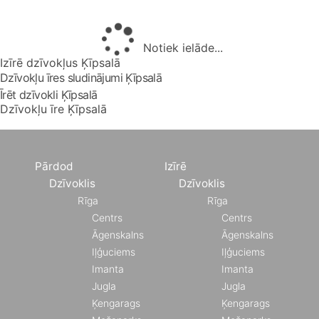
Notiek ielāde...
Izīrē dzīvokļus Ķīpsalā
Dzīvokļu īres sludinājumi Ķīpsalā
Īrēt dzīvokli Ķīpsalā
Dzīvokļu īre Ķīpsalā
Pārdod
Izīrē
Dzīvoklis
Dzīvoklis
Rīga
Rīga
Centrs
Centrs
Āgenskalns
Āgenskalns
Iļģuciems
Iļģuciems
Imanta
Imanta
Jugla
Jugla
Ķengarags
Ķengarags