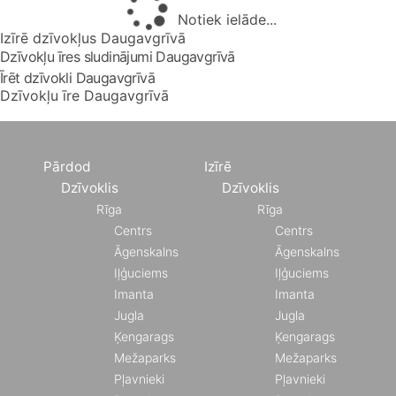
Notiek ielāde...
Izīrē dzīvokļus Daugavgrīvā
Dzīvokļu īres sludinājumi Daugavgrīvā
Īrēt dzīvokli Daugavgrīvā
Dzīvokļu īre Daugavgrīvā
Pārdod
Izīrē
Dzīvoklis
Dzīvoklis
Rīga
Rīga
Centrs
Centrs
Āgenskalns
Āgenskalns
Iļģuciems
Iļģuciems
Imanta
Imanta
Jugla
Jugla
Ķengarags
Ķengarags
Mežaparks
Mežaparks
Pļavnieki
Pļavnieki