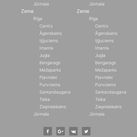
Jūrmala
Jūrmala
Zeme
Zeme
Rīga
Rīga
Centrs
Centrs
Āgenskalns
Āgenskalns
Iļģuciems
Iļģuciems
Imanta
Imanta
Jugla
Jugla
Ķengarags
Ķengarags
Mežaparks
Mežaparks
Pļavnieki
Pļavnieki
Purvciems
Purvciems
Sarkandaugava
Sarkandaugava
Teika
Teika
Ziepniekkalns
Ziepniekkalns
Jūrmala
Jūrmala