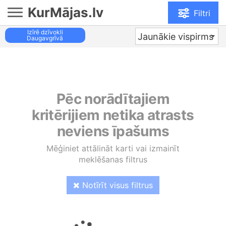
KurMājas.lv
Filtri
Izīrē dzīvokli
Jaunākie vispirms
Daugavgrīvā
Pēc norādītajiem
kritērijiem netika atrasts
neviens īpašums
Mēģiniet attālināt karti vai izmainīt
meklēšanas filtrus
Notīrīt visus filtrus