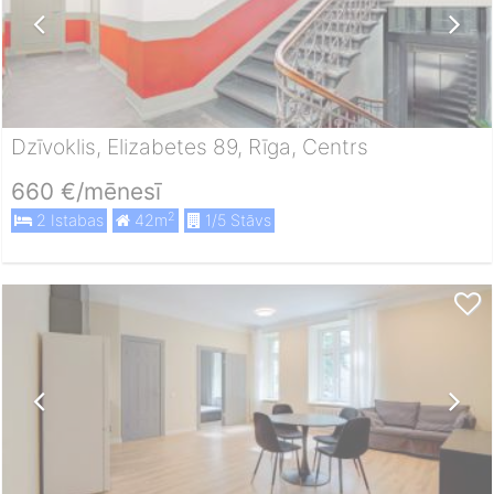
Dzīvoklis, Elizabetes 89, Rīga, Centrs
660 €/mēnesī
2
2 Istabas
42m
1/5 Stāvs