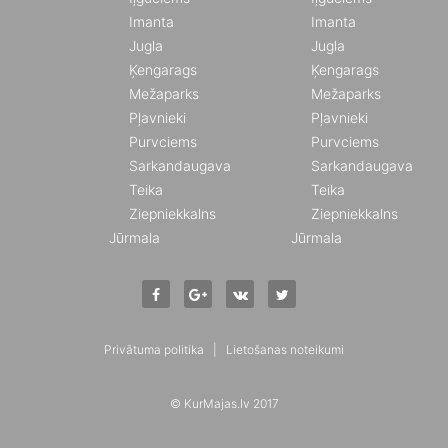
Imanta
Imanta
Jugla
Jugla
Ķengarags
Ķengarags
Mežaparks
Mežaparks
Pļavnieki
Pļavnieki
Purvciems
Purvciems
Sarkandaugava
Sarkandaugava
Teika
Teika
Ziepniekkalns
Ziepniekkalns
Jūrmala
Jūrmala
Privātuma politika
|
Lietošanas noteikumi
© KurMajas.lv 2017