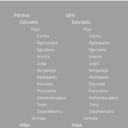
Pārdod
Izīrē
Dzīvoklis
Dzīvoklis
Rīga
Rīga
Centrs
Centrs
Āgenskalns
Āgenskalns
Iļģuciems
Iļģuciems
Imanta
Imanta
Jugla
Jugla
Ķengarags
Ķengarags
Mežaparks
Mežaparks
Pļavnieki
Pļavnieki
Purvciems
Purvciems
Sarkandaugava
Sarkandaugava
Teika
Teika
Ziepniekkalns
Ziepniekkalns
Jūrmala
Jūrmala
Māja
Māja