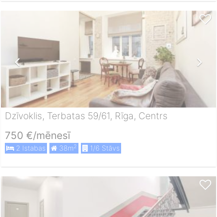
Dzīvoklis, Terbatas 59/61, Rīga, Centrs
750 €/mēnesī
2
2 Istabas
38m
1/6 Stāvs