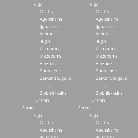
Rīga
Rīga
Centrs
Centrs
Āgenskalns
Āgenskalns
Iļģuciems
Iļģuciems
Imanta
Imanta
Jugla
Jugla
Ķengarags
Ķengarags
Mežaparks
Mežaparks
Pļavnieki
Pļavnieki
Purvciems
Purvciems
Sarkandaugava
Sarkandaugava
Teika
Teika
Ziepniekkalns
Ziepniekkalns
Jūrmala
Jūrmala
Zeme
Zeme
Rīga
Rīga
Centrs
Centrs
Āgenskalns
Āgenskalns
Iļģuciems
Iļģuciems