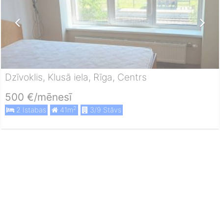
Dzīvoklis, Klusā iela, Rīga, Centrs
500 €/mēnesī
2
2 Istabas
41m
3/9 Stāvs