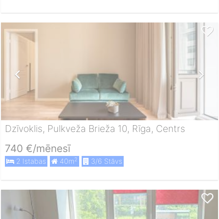
Dzīvoklis, Pulkveža Brieža 10, Rīga, Centrs
740 €/mēnesī
2
2 Istabas
40m
3/6 Stāvs