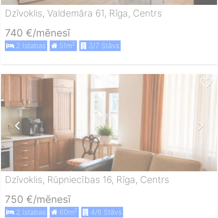
Dzīvoklis, Valdemāra 61, Rīga, Centrs
740 €/mēnesī
2
2 Istabas
51m
3/7 Stāvs
Dzīvoklis, Rūpniecības 16, Rīga, Centrs
750 €/mēnesī
2
2 Istabas
60m
4/6 Stāvs