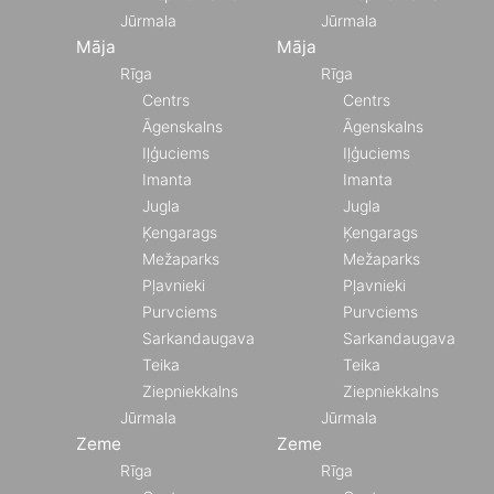
Jūrmala
Jūrmala
Māja
Māja
Rīga
Rīga
Centrs
Centrs
Āgenskalns
Āgenskalns
Iļģuciems
Iļģuciems
Imanta
Imanta
Jugla
Jugla
Ķengarags
Ķengarags
Mežaparks
Mežaparks
Pļavnieki
Pļavnieki
Purvciems
Purvciems
Sarkandaugava
Sarkandaugava
Teika
Teika
Ziepniekkalns
Ziepniekkalns
Jūrmala
Jūrmala
Zeme
Zeme
Rīga
Rīga