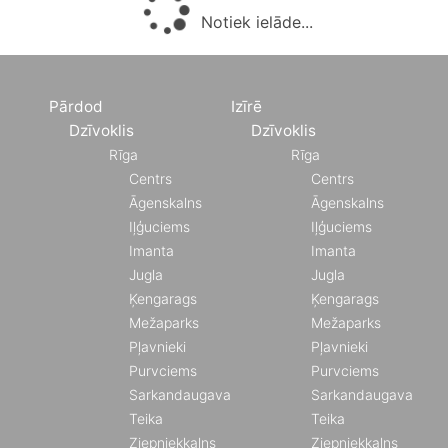
Notiek ielāde...
Pārdod
Izīrē
Dzīvoklis
Dzīvoklis
Rīga
Rīga
Centrs
Centrs
Āgenskalns
Āgenskalns
Iļģuciems
Iļģuciems
Imanta
Imanta
Jugla
Jugla
Ķengarags
Ķengarags
Mežaparks
Mežaparks
Pļavnieki
Pļavnieki
Purvciems
Purvciems
Sarkandaugava
Sarkandaugava
Teika
Teika
Ziepniekkalns
Ziepniekkalns