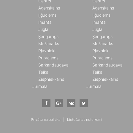
Centrs
Centrs
Āgenskalns
Āgenskalns
Iļģuciems
Iļģuciems
Imanta
Imanta
Jugla
Jugla
Ķengarags
Ķengarags
Mežaparks
Mežaparks
Pļavnieki
Pļavnieki
Purvciems
Purvciems
Sarkandaugava
Sarkandaugava
Teika
Teika
Ziepniekkalns
Ziepniekkalns
Jūrmala
Jūrmala
Privātuma politika
|
Lietošanas noteikumi