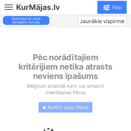
KurMājas.lv
Filtri
Īstermiņa īre zemi
Jaunākie vispirms
jekabpils novads
Pēc norādītajiem
kritērijiem netika atrasts
neviens īpašums
Mēģiniet attālināt karti vai izmainīt
meklēšanas filtrus
Notīrīt visus filtrus