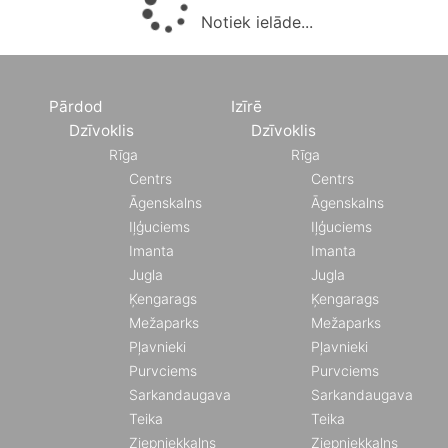
Notiek ielāde...
Pārdod
Izīrē
Dzīvoklis
Dzīvoklis
Rīga
Rīga
Centrs
Centrs
Āgenskalns
Āgenskalns
Iļģuciems
Iļģuciems
Imanta
Imanta
Jugla
Jugla
Ķengarags
Ķengarags
Mežaparks
Mežaparks
Pļavnieki
Pļavnieki
Purvciems
Purvciems
Sarkandaugava
Sarkandaugava
Teika
Teika
Ziepniekkalns
Ziepniekkalns