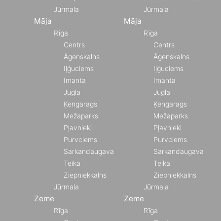
Jūrmala
Jūrmala
Māja
Māja
Rīga
Rīga
Centrs
Centrs
Āgenskalns
Āgenskalns
Iļģuciems
Iļģuciems
Imanta
Imanta
Jugla
Jugla
Ķengarags
Ķengarags
Mežaparks
Mežaparks
Pļavnieki
Pļavnieki
Purvciems
Purvciems
Sarkandaugava
Sarkandaugava
Teika
Teika
Ziepniekkalns
Ziepniekkalns
Jūrmala
Jūrmala
Zeme
Zeme
Rīga
Rīga