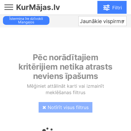
KurMājas.lv
Filtri
Īstermiņa īre dzīvokli
Jaunākie vispirms
Mangaļos
Pēc norādītajiem
kritērijiem netika atrasts
neviens īpašums
Mēģiniet attālināt karti vai izmainīt
meklēšanas filtrus
Notīrīt visus filtrus