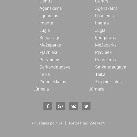
Centrs
Centrs
Āgenskalns
Āgenskalns
Iļģuciems
Iļģuciems
Imanta
Imanta
Jugla
Jugla
Ķengarags
Ķengarags
Mežaparks
Mežaparks
Pļavnieki
Pļavnieki
Purvciems
Purvciems
Sarkandaugava
Sarkandaugava
Teika
Teika
Ziepniekkalns
Ziepniekkalns
Jūrmala
Jūrmala
Privātuma politika
|
Lietošanas noteikumi