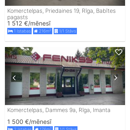
Komerctelpas, Priedaines 19, Rīga, Babītes
pagasts
1 512 €/mēnesī
2
1 Istabas
216m
1/1 Stāvs
Komerctelpas, Dammes 9a, Rīga, Imanta
1 500 €/mēnesī
2
2 Istabas
176m
1/1 Stāvs