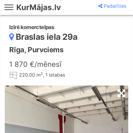
KurMājas.lv
Padalīties
Izīrē komerctelpas
Braslas iela 29a
Rīga, Purvciems
1 870 €/mēnesī
2
220.00 m
, 1 istabas