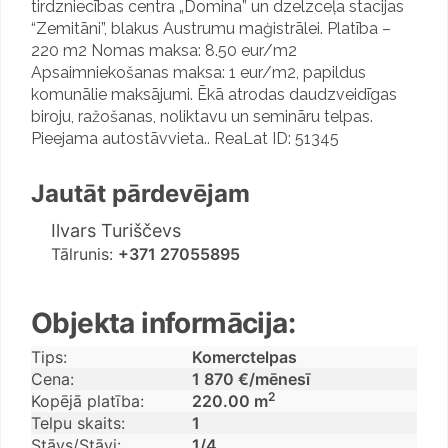
tirdzniecības centra „Domina” un dzelzceļa stacijas
“Zemitāni”, blakus Austrumu maģistrālei. Platība –
220 m2 Nomas maksa: 8.50 eur/m2
Apsaimniekošanas maksa: 1 eur/m2, papildus
komunālie maksājumi. Ēkā atrodas daudzveidīgas
biroju, ražošanas, noliktavu un semināru telpas.
Pieejama autostāvvieta.. ReaLat ID: 51345
Jautāt pārdevējam
Swedbank
Citadele, KAC "Domina"
Ilvars Turiščevs
Tālrunis:
+371 27055895
SEB banka Dominas filiāle
Nordea Klientu apkalpošanas ce
Luminor Klientu apkalpošanas c
Objekta informācija:
Tips:
Komerctelpas
Cena:
1 870 €/mēnesī
2
Kopējā platība:
220.00 m
Telpu skaits:
1
Stāvs/Stāvi:
1/4