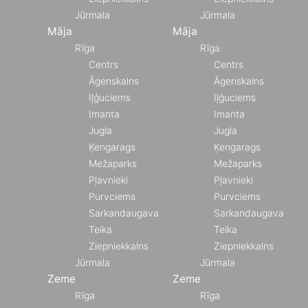
Jūrmala
Jūrmala
Māja
Māja
Rīga
Rīga
Centrs
Centrs
Āgenskalns
Āgenskalns
Iļģuciems
Iļģuciems
Imanta
Imanta
Jugla
Jugla
Ķengarags
Ķengarags
Mežaparks
Mežaparks
Pļavnieki
Pļavnieki
Purvciems
Purvciems
Sarkandaugava
Sarkandaugava
Teika
Teika
Ziepniekkalns
Ziepniekkalns
Jūrmala
Jūrmala
Zeme
Zeme
Rīga
Rīga