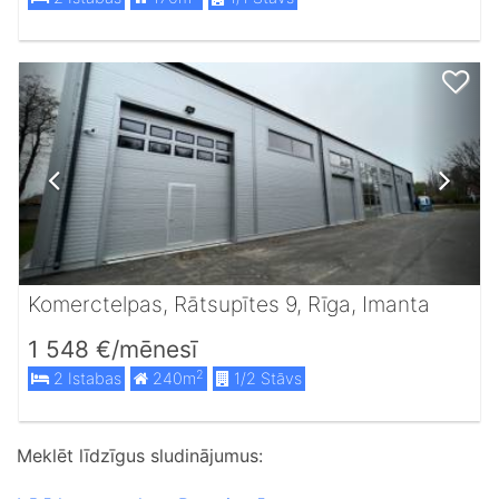
Komerctelpas, Rātsupītes 9, Rīga, Imanta
1 548 €/mēnesī
2
2 Istabas
240m
1/2 Stāvs
Meklēt līdzīgus sludinājumus: