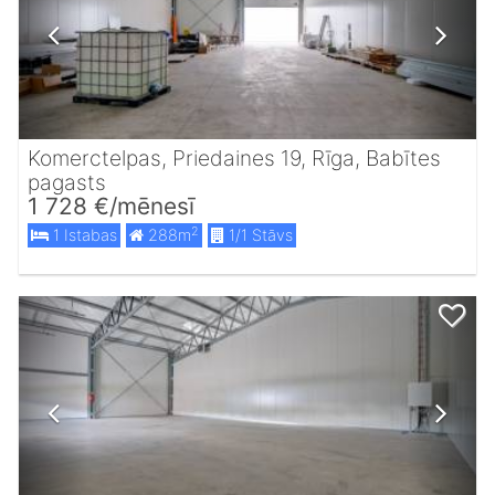
Komerctelpas, Priedaines 19, Rīga, Babītes
pagasts
1 728 €/mēnesī
2
1 Istabas
288m
1/1 Stāvs