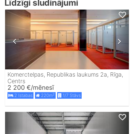
Līdzīgi sludinājumi
Komerctelpas, Republikas laukums 2a, Rīga,
Centrs
2 200 €/mēnesī
2
2 Istabas
220m
1/7 Stāvs