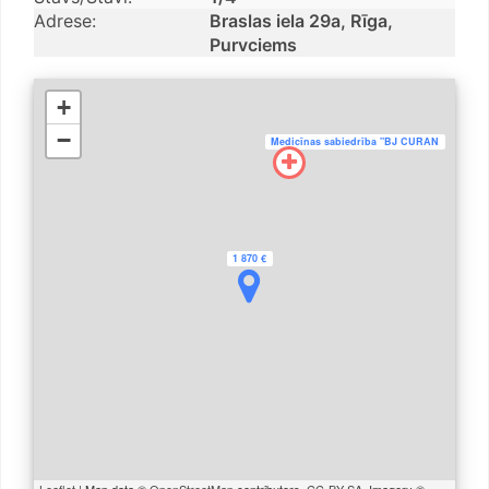
Adrese:
Braslas iela 29a, Rīga,
Purvciems
+
−
Medicīnas sabiedrība "BJ CURAN
1 870 €