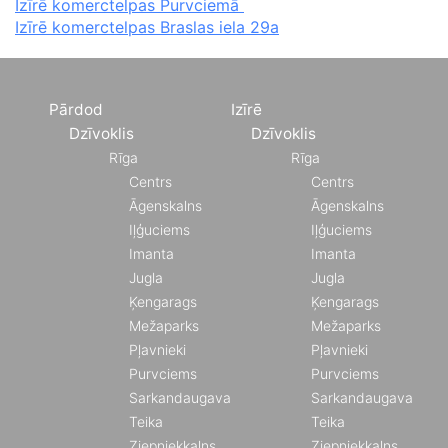
Izīrē komerctelpas Purvciemā
Izīrē komerctelpas Braslas iela 29a
Pārdod
Izīrē
Dzīvoklis
Dzīvoklis
Rīga
Rīga
Centrs
Centrs
Āgenskalns
Āgenskalns
Iļģuciems
Iļģuciems
Imanta
Imanta
Jugla
Jugla
Ķengarags
Ķengarags
Mežaparks
Mežaparks
Pļavnieki
Pļavnieki
Purvciems
Purvciems
Sarkandaugava
Sarkandaugava
Teika
Teika
Ziepniekkalns
Ziepniekkalns