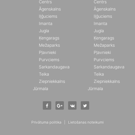
Centrs
Centrs
Āgenskalns
Āgenskalns
Iļģuciems
Iļģuciems
Imanta
Imanta
Jugla
Jugla
Ķengarags
Ķengarags
Mežaparks
Mežaparks
Pļavnieki
Pļavnieki
Purvciems
Purvciems
Sarkandaugava
Sarkandaugava
Teika
Teika
Ziepniekkalns
Ziepniekkalns
Jūrmala
Jūrmala
Privātuma politika
|
Lietošanas noteikumi