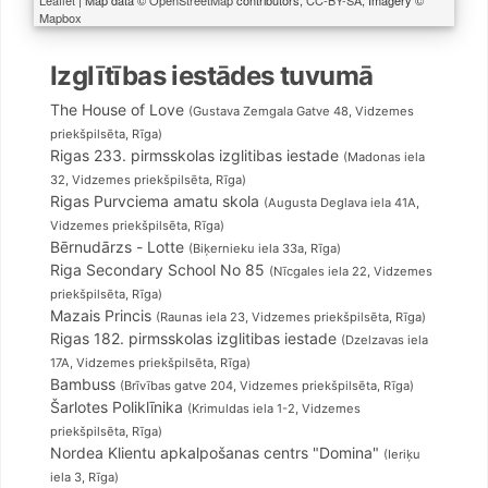
Leaflet
| Map data ©
OpenStreetMap
contributors,
CC-BY-SA
, Imagery ©
Mapbox
Izglītības iestādes tuvumā
The House of Love
(Gustava Zemgala Gatve 48, Vidzemes
priekšpilsēta, Rīga)
Rigas 233. pirmsskolas izglitibas iestade
(Madonas iela
32, Vidzemes priekšpilsēta, Rīga)
Rigas Purvciema amatu skola
(Augusta Deglava iela 41A,
Vidzemes priekšpilsēta, Rīga)
Bērnudārzs - Lotte
(Biķernieku iela 33a, Rīga)
Riga Secondary School No 85
(Nīcgales iela 22, Vidzemes
priekšpilsēta, Rīga)
Mazais Princis
(Raunas iela 23, Vidzemes priekšpilsēta, Rīga)
Rigas 182. pirmsskolas izglitibas iestade
(Dzelzavas iela
17A, Vidzemes priekšpilsēta, Rīga)
Bambuss
(Brīvības gatve 204, Vidzemes priekšpilsēta, Rīga)
Šarlotes Poliklīnika
(Krimuldas iela 1-2, Vidzemes
priekšpilsēta, Rīga)
Nordea Klientu apkalpošanas centrs "Domina"
(Ieriķu
iela 3, Rīga)