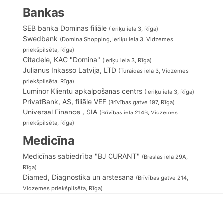
Bankas
SEB banka Dominas filiāle
(Ieriķu iela 3, Rīga)
Swedbank
(Domina Shopping, Ieriķu iela 3, Vidzemes
priekšpilsēta, Rīga)
Rigas Pur
Citadele, KAC "Domina"
(Ieriķu iela 3, Rīga)
Julianus Inkasso Latvija, LTD
(Turaidas iela 3, Vidzemes
priekšpilsēta, Rīga)
Luminor Klientu apkalpošanas centrs
(Ieriķu iela 3, Rīga)
PrivatBank, AS, filiāle VEF
(Brīvības gatve 197, Rīga)
Universal Finance , SIA
(Brīvības iela 214B, Vidzemes
priekšpilsēta, Rīga)
Medicīna
Medicīnas sabiedrība "BJ CURANT"
(Braslas iela 29A,
Rīga)
Diamed, Diagnostika un arstesana
(Brīvības gatve 214,
Vidzemes priekšpilsēta, Rīga)