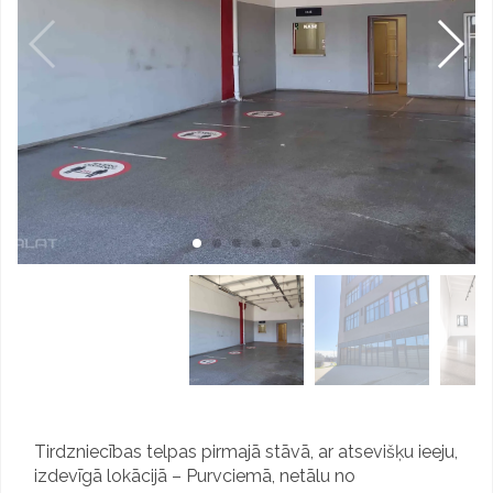
F
al Finance , SIA
gnostika un arstesa
The House of Love
Tirdzniecības telpas pirmajā stāvā, ar atsevišķu ieeju,
izdevīgā lokācijā – Purvciemā, netālu no